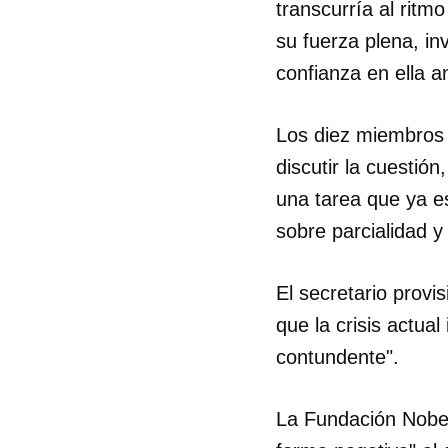
transcurría al ritm
su fuerza plena, in
confianza en ella a
Los diez miembros r
discutir la cuestió
una tarea que ya es
sobre parcialidad y 
El secretario prov
que la crisis actua
contundente".
Guar
La Fundación Nobel
Para
cuen