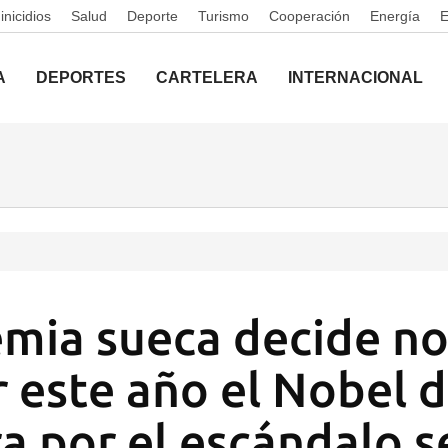
nicidios
Salud
Deporte
Turismo
Cooperación
Energía
A
DEPORTES
CARTELERA
INTERNACIONAL
mia sueca decide n
 este año el Nobel 
ra por el escándalo s