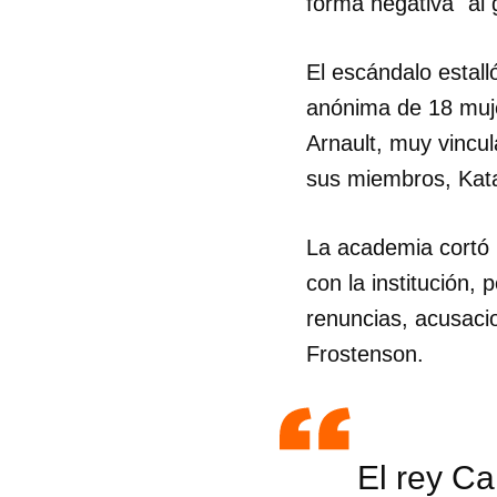
forma negativa" al 
El escándalo estall
anónima de 18 muje
Arnault, muy vincul
sus miembros, Kata
La academia cortó l
con la institución
renuncias, acusacio
Frostenson.
El rey Ca