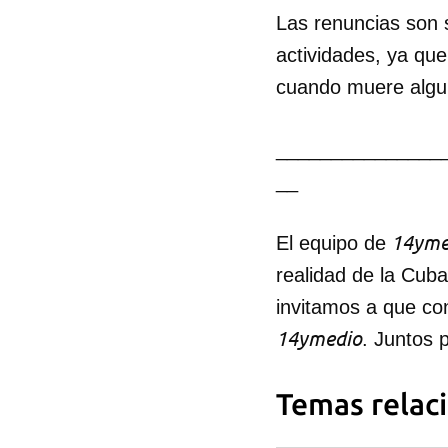
Las renuncias son s
actividades, ya que
cuando muere algu
_______________
__
14yme
El equipo de
realidad de la Cub
invitamos a que co
14ymedio
. Juntos 
Temas relac