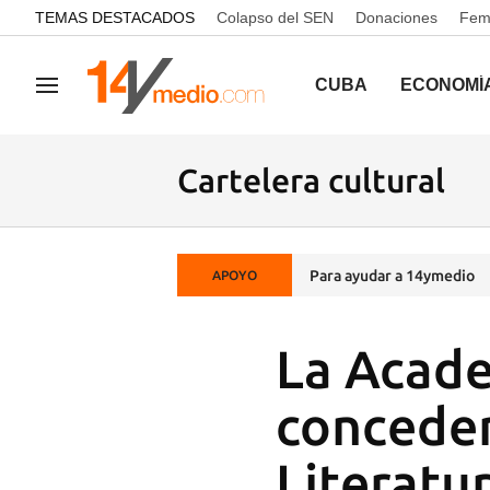
common.go-to-content
TEMAS DESTACADOS
Colapso del SEN
Donaciones
Femi
CUBA
ECONOMÍ
Navegación
Cartelera cultural
Para ayudar a 14ymedio
APOYO
La Acade
conceder
Literatu