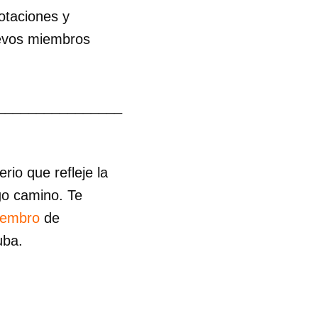
otaciones y
nuevos miembros
________________
io que refleje la
go camino. Te
iembro
de
uba.