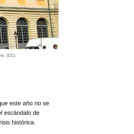
io. (CC)
que este año no se
 el escándalo de
sis histórica.