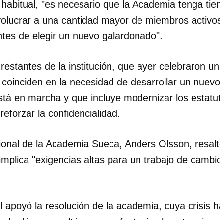
o habitual, "es necesario que la Academia tenga ti
volucrar a una cantidad mayor de miembros activos
ntes de elegir un nuevo galardonado".
estantes de la institución, que ayer celebraron u
n, coinciden en la necesidad de desarrollar un nuev
tá en marcha y que incluye modernizar los estatut
reforzar la confidencialidad.
isional de la Academia Sueca, Anders Olsson, resal
l implica "exigencias altas para un trabajo de cambi
dar como favorito
 apoyó la resolución de la academia, cuya crisis h
 poder guardar como favorito, primero has de iniciar sesión con
ta de 14ymedio.