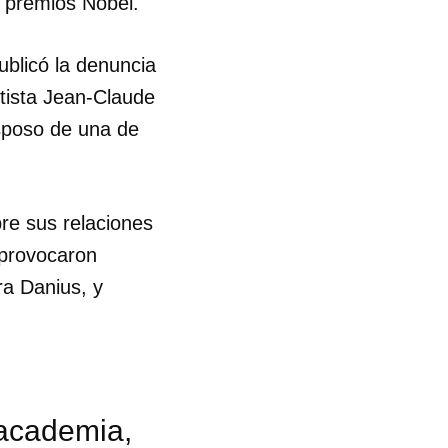
o premios Nobel.
R
blicó la denuncia
tista Jean-Claude
esposo de una de
bre sus relaciones
 provocaron
ra Danius, y
 academia,