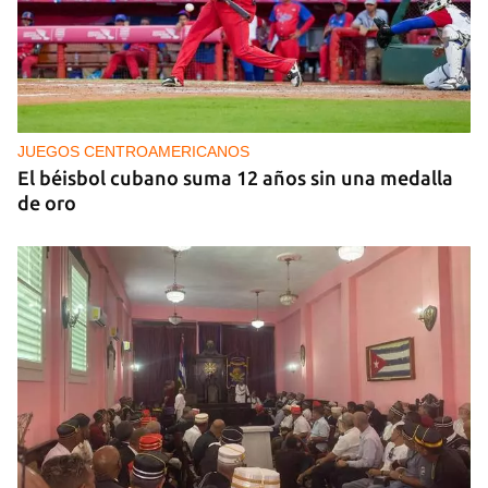
MÚSICA
Un público enamorado de Celia Cruz desafía la
censura en un homenaje en La Habana
JUEGOS CENTROAMERICANOS
El béisbol cubano suma 12 años sin una medalla
de oro