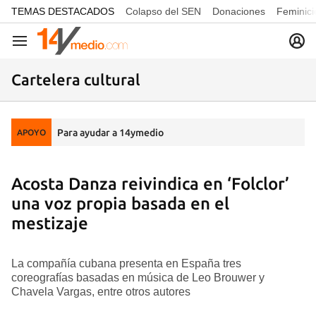
common.go-to-content
TEMAS DESTACADOS
Colapso del SEN
Donaciones
Feminici
Navegación
Cartelera cultural
Para ayudar a 14ymedio
APOYO
Acosta Danza reivindica en ‘Folclor’
una voz propia basada en el
mestizaje
La compañía cubana presenta en España tres
coreografías basadas en música de Leo Brouwer y
Chavela Vargas, entre otros autores