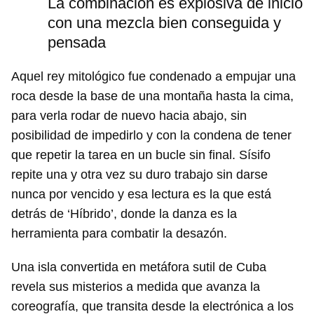
La combinación es explosiva de inicio
con una mezcla bien conseguida y
pensada
Aquel rey mitológico fue condenado a empujar una
roca desde la base de una montaña hasta la cima,
para verla rodar de nuevo hacia abajo, sin
posibilidad de impedirlo y con la condena de tener
que repetir la tarea en un bucle sin final. Sísifo
repite una y otra vez su duro trabajo sin darse
nunca por vencido y esa lectura es la que está
detrás de ‘Híbrido’, donde la danza es la
Guardar como favorito
herramienta para combatir la desazón.
Para poder guardar como favorito, primero has de
iniciar sesión con tu cuenta de 14ymedio.
Una isla convertida en metáfora sutil de Cuba
revela sus misterios a medida que avanza la
INICIAR SESIÓN
CANCELAR
coreografía, que transita desde la electrónica a los