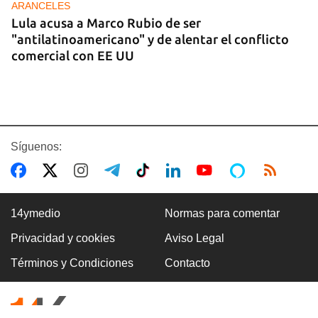
ARANCELES
Lula acusa a Marco Rubio de ser
"antilatinoamericano" y de alentar el conflicto
comercial con EE UU
Síguenos:
14ymedio
Normas para comentar
Privacidad y cookies
Aviso Legal
GASOLINA
Términos y Condiciones
Contacto
En la Vía Blanca surgen puestos de venta de
gasolina en botellas de un litro