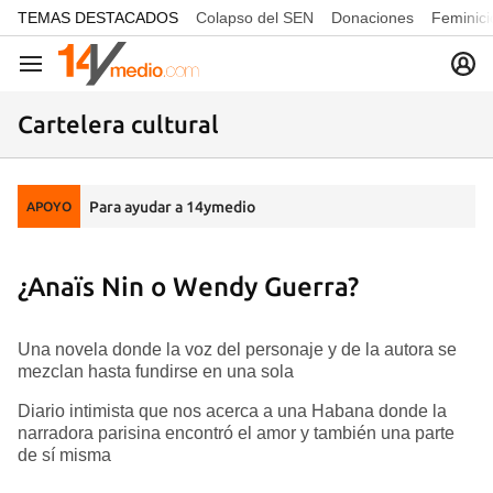
common.go-to-content
TEMAS DESTACADOS
Colapso del SEN
Donaciones
Feminici
Navegación
Cartelera cultural
Para ayudar a 14ymedio
APOYO
¿Anaïs Nin o Wendy Guerra?
Una novela donde la voz del personaje y de la autora se
mezclan hasta fundirse en una sola
Diario intimista que nos acerca a una Habana donde la
narradora parisina encontró el amor y también una parte
de sí misma