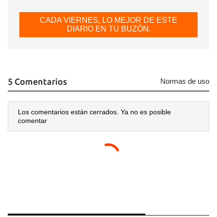
CADA VIERNES, LO MEJOR DE ESTE
DIARIO EN TU BUZÓN.
Guardar como favorito
Para poder guardar como favorito, primero has de
iniciar sesión con tu cuenta de 14ymedio.
5 Comentarios
Normas de uso
INICIAR SESIÓN
CANCELAR
Los comentarios están cerrados. Ya no es posible
comentar