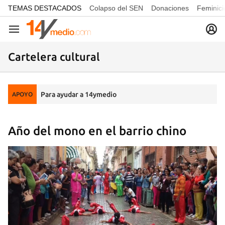
common.go-to-content
TEMAS DESTACADOS
Colapso del SEN
Donaciones
Feminici
Navegación
Cartelera cultural
Para ayudar a 14ymedio
APOYO
Año del mono en el barrio chino