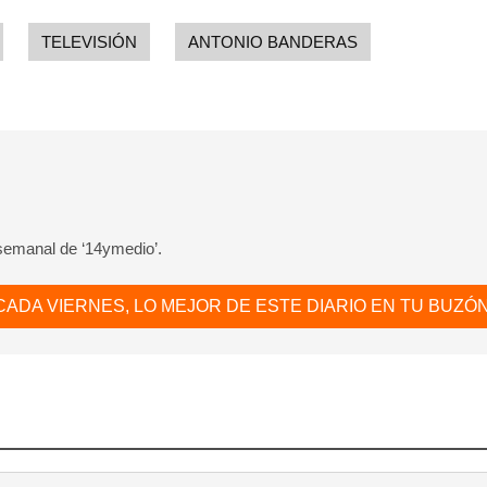
ta de 14ymedio.
TELEVISIÓN
ANTONIO BANDERAS
INICIAR SESIÓN
CANCELA
 semanal de ‘14ymedio’.
CADA VIERNES, LO MEJOR DE ESTE DIARIO EN TU BUZÓN