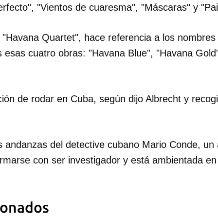
rfecto", "Vientos de cuaresma", "Máscaras" y "Pai
ie, "Havana Quartet", hace referencia a los nombres
és esas cuatro obras: "Havana Blue", "Havana Gold
nción de rodar en Cuba, según dijo Albrecht y recogi
s andanzas del detective cubano Mario Conde, un a
rmarse con ser investigador y está ambientada en l
dar como favorito
ionados
 poder guardar como favorito, primero has de iniciar sesión con