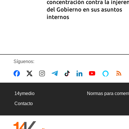
concentración contra la injere
del Gobierno en sus asuntos
internos
Síguenos:
COMERCIO
La Cuevita, el verdadero merc
14ymedio
Normas para coment
mayorista de Cuba, abastece l
Contacto
economía nacional