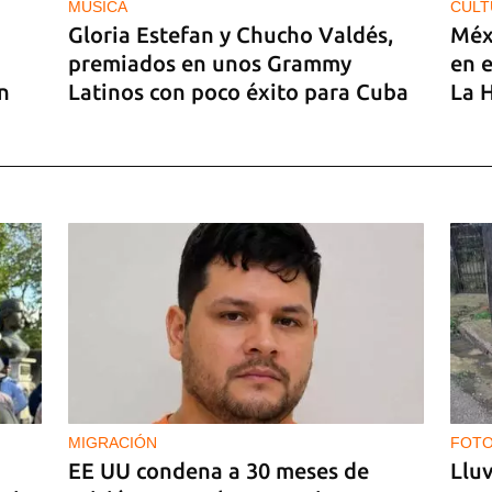
MÚSICA
CULT
Gloria Estefan y Chucho Valdés,
Méx
premiados en unos Grammy
en e
n
Latinos con poco éxito para Cuba
La 
a
MIGRACIÓN
FOTO
EE UU condena a 30 meses de
Lluv