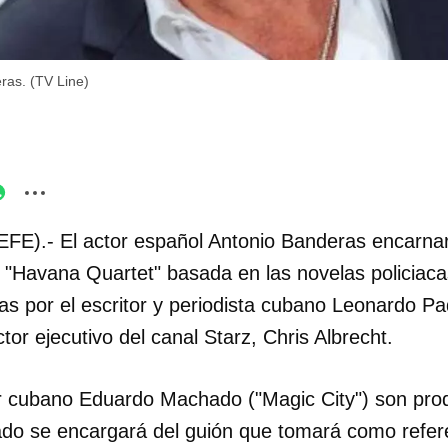
ras. (TV Line)
EFE).- El actor español Antonio Banderas encarnar
ie "Havana Quartet" basada en las novelas policiaca
s por el escritor y periodista cubano Leonardo P
tor ejecutivo del canal Starz, Chris Albrecht.
r cubano Eduardo Machado ("Magic City") son prod
ado se encargará del guión que tomará como refere