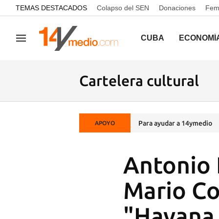
common.go-to-content
TEMAS DESTACADOS
Colapso del SEN
Donaciones
Femi
CUBA
ECONOMÍ
Navegación
Cartelera cultural
Para ayudar a 14ymedio
APOYO
Antonio 
Mario Co
"Havana