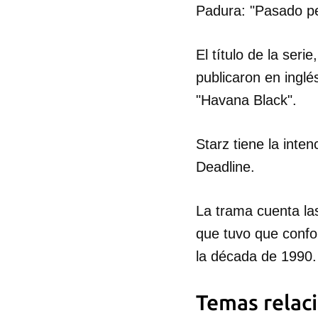
Padura: "Pasado pe
El título de la ser
publicaron en ingl
"Havana Black".
Starz tiene la inte
Deadline.
La trama cuenta la
que tuvo que confo
la década de 1990.
Guar
Temas relac
Para