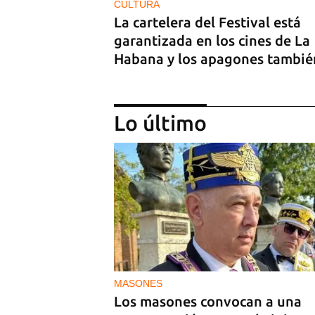
CULTURA
La cartelera del Festival está
garantizada en los cines de La
Habana y los apagones tambié
Lo último
MÚSICA
Un público enamorado de Celi
Cruz desafía la censura en un
homenaje en La Habana
MASONES
Los masones convocan a una