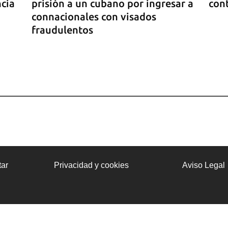
ncia
prisión a un cubano por ingresar a
cont
connacionales con visados
fraudulentos
ado
ar
Privacidad y cookies
Aviso Legal
a