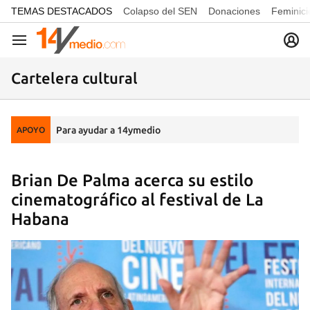
common.go-to-content
TEMAS DESTACADOS
Colapso del SEN
Donaciones
Feminici
Navegación
Cartelera cultural
Para ayudar a 14ymedio
APOYO
Brian De Palma acerca su estilo
cinematográfico al festival de La
Habana