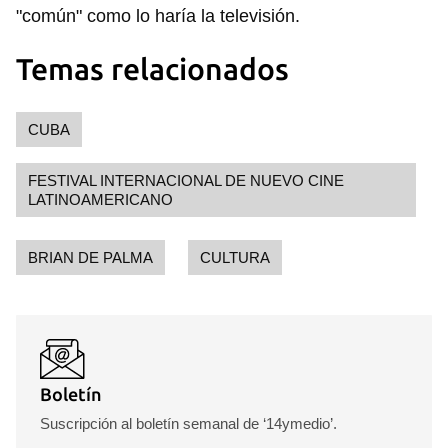
"común" como lo haría la televisión.
Temas relacionados
CUBA
FESTIVAL INTERNACIONAL DE NUEVO CINE
LATINOAMERICANO
BRIAN DE PALMA
CULTURA
Guardar como favorito
Para poder guardar como favorito, primero has de
iniciar sesión con tu cuenta de 14ymedio.
INICIAR SESIÓN
CANCELAR
Boletín
Suscripción al boletín semanal de ‘14ymedio’.