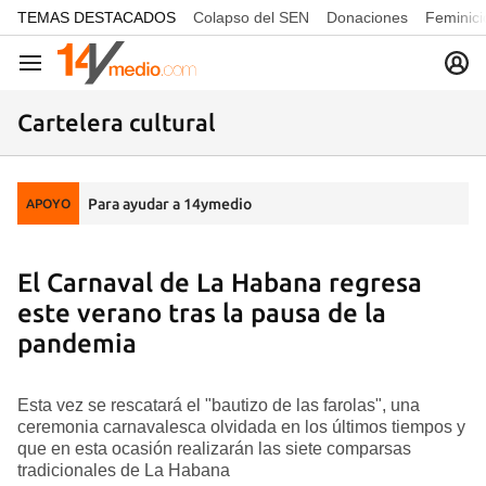
common.go-to-content
TEMAS DESTACADOS
Colapso del SEN
Donaciones
Feminici
Navegación
Cartelera cultural
Para ayudar a 14ymedio
APOYO
El Carnaval de La Habana regresa
este verano tras la pausa de la
pandemia
Esta vez se rescatará el "bautizo de las farolas", una
ceremonia carnavalesca olvidada en los últimos tiempos y
que en esta ocasión realizarán las siete comparsas
tradicionales de La Habana