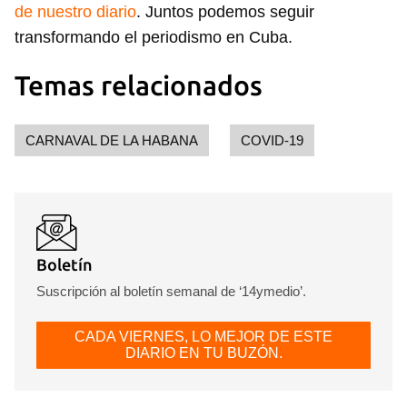
de nuestro diario
. Juntos podemos seguir
Para poder guardar como favorito, primero has de
transformando el periodismo en Cuba.
iniciar sesión con tu cuenta de 14ymedio.
Temas relacionados
INICIAR SESIÓN
CANCELAR
CARNAVAL DE LA HABANA
COVID-19
Boletín
Suscripción al boletín semanal de ‘14ymedio’.
CADA VIERNES, LO MEJOR DE ESTE
DIARIO EN TU BUZÓN.