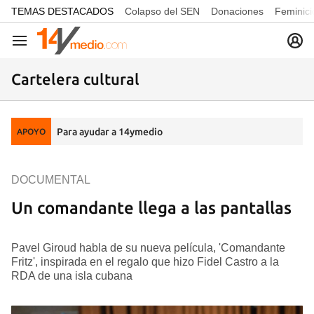
common.go-to-content
TEMAS DESTACADOS
Colapso del SEN
Donaciones
Feminici
Navegación
Cartelera cultural
Para ayudar a 14ymedio
APOYO
DOCUMENTAL
Un comandante llega a las pantallas
Pavel Giroud habla de su nueva película, 'Comandante
Fritz', inspirada en el regalo que hizo Fidel Castro a la
RDA de una isla cubana