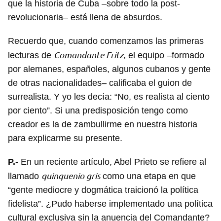
que la historia de Cuba –sobre todo la post-
revolucionaria– está llena de absurdos.
Guardar como favorito
Recuerdo que, cuando comenzamos las primeras
Para poder guardar como favorito, primero has de
Comandante Fritz
lecturas de
, el equipo –formado
iniciar sesión con tu cuenta de 14ymedio.
por alemanes, españoles, algunos cubanos y gente
de otras nacionalidades– calificaba el guion de
INICIAR SESIÓN
CANCELAR
surrealista. Y yo les decía: “No, es realista al ciento
por ciento”. Si una predisposición tengo como
creador es la de zambullirme en nuestra historia
para explicarme su presente.
P.-
En un reciente artículo, Abel Prieto se refiere al
quinquenio gris
llamado
como una etapa en que
“gente mediocre y dogmática traicionó la política
fidelista”. ¿Pudo haberse implementado una política
cultural exclusiva sin la anuencia del Comandante?