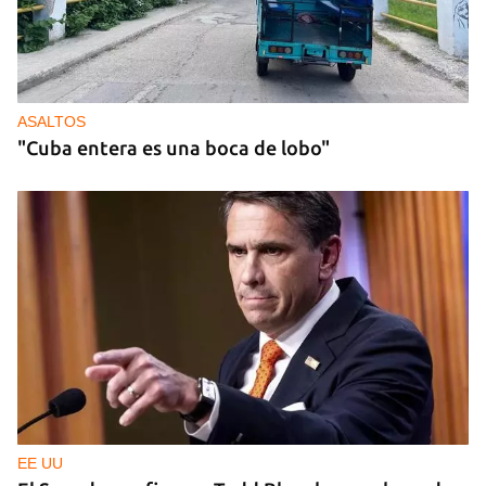
MÚSICA
Un público enamorado de Celia Cruz desafía la
censura en un homenaje en La Habana
ASALTOS
"Cuba entera es una boca de lobo"
EE UU