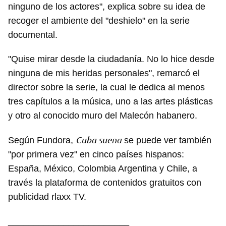
ninguno de los actores", explica sobre su idea de
recoger el ambiente del "deshielo" en la serie
documental.
Guardar como favorito
"Quise mirar desde la ciudadanía. No lo hice desde
Para poder guardar como favorito, primero has de
iniciar sesión con tu cuenta de 14ymedio.
ninguna de mis heridas personales", remarcó el
director sobre la serie, la cual le dedica al menos
INICIAR SESIÓN
CANCELAR
tres capítulos a la música, uno a las artes plásticas
y otro al conocido muro del Malecón habanero.
Cuba suena
Según Fundora,
se puede ver también
"por primera vez" en cinco países hispanos:
España, México, Colombia Argentina y Chile, a
través la plataforma de contenidos gratuitos con
publicidad rlaxx TV.
________________________