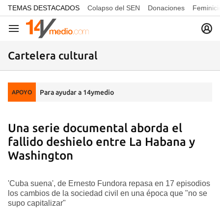
common.go-to-content
TEMAS DESTACADOS
Colapso del SEN
Donaciones
Feminici
Navegación
Cartelera cultural
Para ayudar a 14ymedio
APOYO
Una serie documental aborda el
fallido deshielo entre La Habana y
Washington
'Cuba suena', de Ernesto Fundora repasa en 17 episodios
los cambios de la sociedad civil en una época que "no se
supo capitalizar"