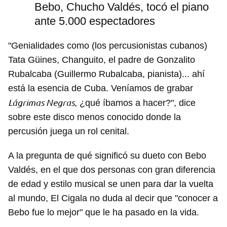
Bebo, Chucho Valdés, tocó el piano
ante 5.000 espectadores
"Genialidades como (los percusionistas cubanos)
Tata Güines, Changuito, el padre de Gonzalito
Guardar como favorito
Rubalcaba (Guillermo Rubalcaba, pianista)... ahí
Para poder guardar como favorito, primero has de
está la esencia de Cuba. Veníamos de grabar
iniciar sesión con tu cuenta de 14ymedio.
Lágrimas Negras
, ¿qué íbamos a hacer?", dice
INICIAR SESIÓN
CANCELAR
sobre este disco menos conocido donde la
percusión juega un rol cenital.
A la pregunta de qué significó su dueto con Bebo
Valdés, en el que dos personas con gran diferencia
de edad y estilo musical se unen para dar la vuelta
al mundo, El Cigala no duda al decir que "conocer a
Bebo fue lo mejor" que le ha pasado en la vida.