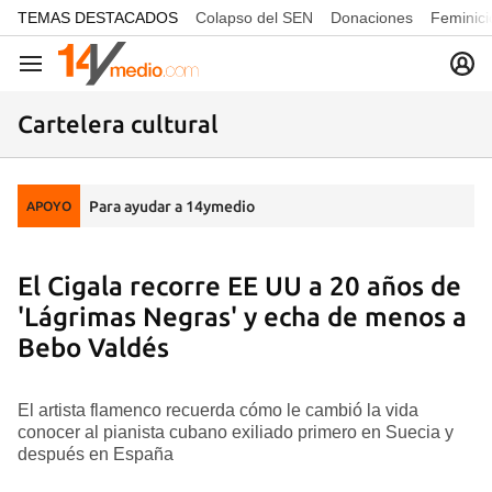
common.go-to-content
TEMAS DESTACADOS
Colapso del SEN
Donaciones
Feminici
Navegación
Cartelera cultural
Para ayudar a 14ymedio
APOYO
El Cigala recorre EE UU a 20 años de
'Lágrimas Negras' y echa de menos a
Bebo Valdés
El artista flamenco recuerda cómo le cambió la vida
conocer al pianista cubano exiliado primero en Suecia y
después en España