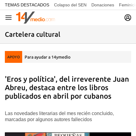
common.go-to-content
TEMAS DESTACADOS
Colapso del SEN
Donaciones
Feminici
Navegación
Cartelera cultural
Para ayudar a 14ymedio
APOYO
'Eros y política', del irreverente Juan
Abreu, destaca entre los libros
publicados en abril por cubanos
Las novedades literarias del mes recién concluido,
marcadas por algunos autores fallecidos