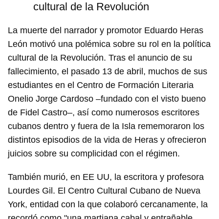
cultural de la Revolución
La muerte del narrador y promotor Eduardo Heras
León motivó una polémica sobre su rol en la política
cultural de la Revolución. Tras el anuncio de su
fallecimiento, el pasado 13 de abril, muchos de sus
estudiantes en el Centro de Formación Literaria
Onelio Jorge Cardoso –fundado con el visto bueno
de Fidel Castro–, así como numerosos escritores
cubanos dentro y fuera de la Isla rememoraron los
distintos episodios de la vida de Heras y ofrecieron
Guardar como favorito
juicios sobre su complicidad con el régimen.
Para poder guardar como favorito, primero has de
También murió, en EE UU, la escritora y profesora
iniciar sesión con tu cuenta de 14ymedio.
Lourdes Gil. El Centro Cultural Cubano de Nueva
INICIAR SESIÓN
CANCELAR
York, entidad con la que colaboró cercanamente, la
recordó como "una martiana cabal y entrañable