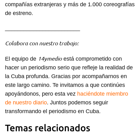
compañías extranjeras y más de 1.000 coreografías
de estreno.
________________________
Colabora con nuestro trabajo:
14ymedio
El equipo de
está comprometido con
hacer un periodismo serio que refleje la realidad de
la Cuba profunda. Gracias por acompañarnos en
este largo camino. Te invitamos a que continúes
apoyándonos, pero esta vez
haciéndote miembro
de nuestro diario
. Juntos podemos seguir
transformando el periodismo en Cuba.
Guardar como favorito
Temas relacionados
Para poder guardar como favorito, primero has de
iniciar sesión con tu cuenta de 14ymedio.