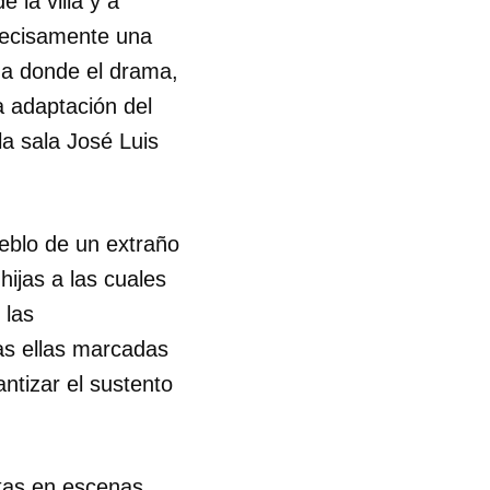
 la villa y a
Precisamente una
ana donde el drama,
a adaptación del
la sala José Luis
ueblo de un extraño
hijas a las cuales
 las
as ellas marcadas
ntizar el sustento
tas en escenas