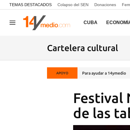
common.go-to-content
TEMAS DESTACADOS
Colapso del SEN
Donaciones
Femi
CUBA
ECONOMÍ
Navegación
Cartelera cultural
Para ayudar a 14ymedio
APOYO
Festival 
de las t