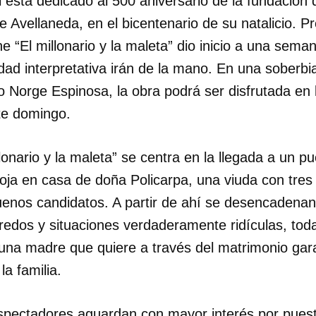
 está dedicado al 500 aniversario de la fundación de
 Avellaneda, en el bicentenario de su natalicio. 
ne “El millonario y la maleta” dio inicio a una sem
idad interpretativa irán de la mano. En una soberbi
o Norge Espinosa, la obra podrá ser disfrutada en 
te domingo.
lonario y la maleta” se centra en la llegada a un p
loja en casa de doña Policarpa, una viuda con tres 
enos candidatos. A partir de ahí se desencadenan
redos y situaciones verdaderamente ridículas, tod
una madre que quiere a través del matrimonio gara
a familia.
spectadores aguardan con mayor interés por pues