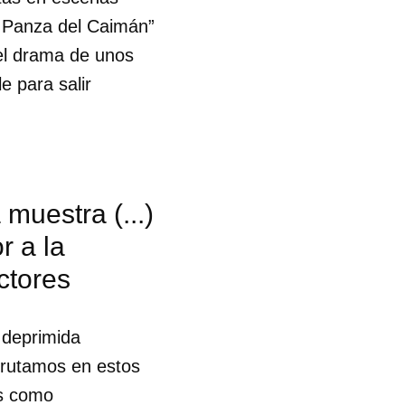
a Panza del Caimán”
 el drama de unos
e para salir
 muestra (...)
r a la
ctores
 tu
 deprimida
sfrutamos en estos
R
as como