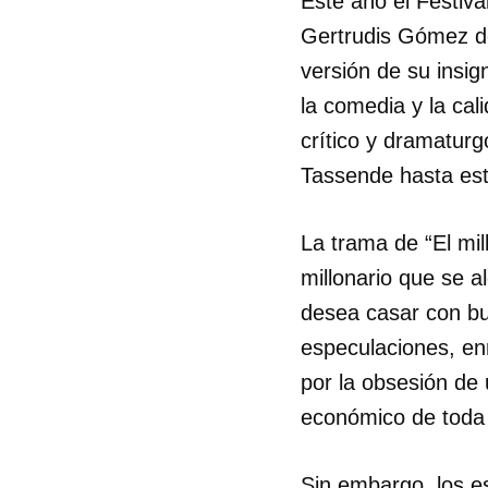
Este año el Festival
Gertrudis Gómez de
versión de su insig
la comedia y la cal
crítico y dramaturg
Tassende hasta es
La trama de “El mil
millonario que se a
desea casar con bu
especulaciones, en
por la obsesión de 
económico de toda l
Sin embargo, los e