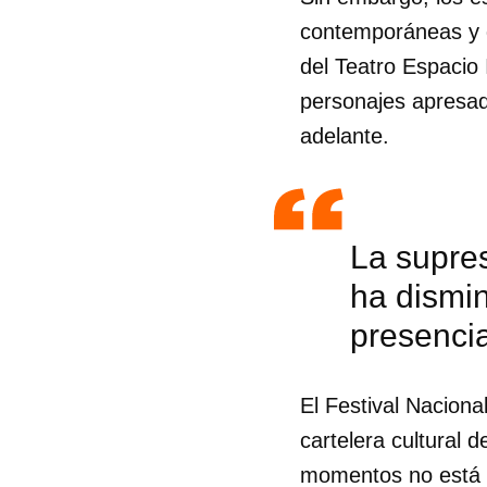
contemporáneas y q
del Teatro Espacio 
personajes apresado
adelante.
La supres
ha dismin
Guar
presencia
Para
cuen
El Festival Naciona
cartelera cultural 
momentos no está e