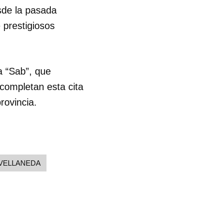
sde la pasada
 prestigiosos
a “Sab”, que
 completan esta cita
rovincia.
VELLANEDA