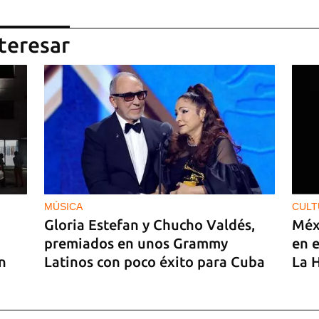
teresar
MÚSICA
CULT
Gloria Estefan y Chucho Valdés,
Méx
premiados en unos Grammy
en e
n
Latinos con poco éxito para Cuba
La 