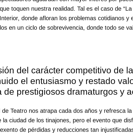
ue toquen nuestra realidad. Tal es el caso de “L
Interior, donde afloran los problemas cotidianos y
s en un ciclo de sobrevivencia, donde todo se val
ión del carácter competitivo de la
uido el entusiasmo y restado valo
dar como favorito
 de prestigiosos dramaturgos y a
 poder guardar como favorito, primero has de iniciar sesión con
ta de 14ymedio.
l de Teatro nos atrapa cada dos años y refresca la
de la ciudad de los tinajones, pero el evento que di
INICIAR SESIÓN
CANCELA
xento de pérdidas y reducciones tan injustificad