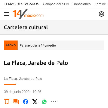
common.go-to-content
TEMAS DESTACADOS
Colapso del SEN
Donaciones
Feminici
Navegación
Cartelera cultural
Para ayudar a 14ymedio
APOYO
La Flaca, Jarabe de Palo
La Flaca, Jarabe de Palo
09 de junio 2020 - 10:26