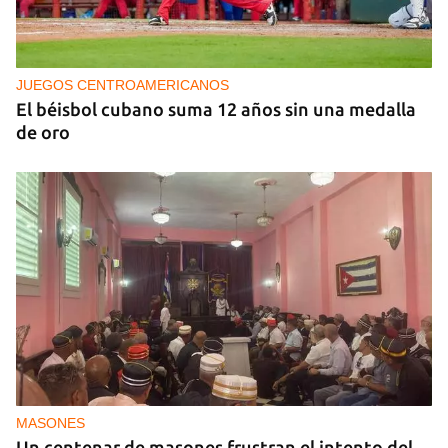
MÚSICA
Un público enamorado de Celia Cruz desafía la
censura en un homenaje en La Habana
JUEGOS CENTROAMERICANOS
El béisbol cubano suma 12 años sin una medalla
de oro
MASONES
Un centenar de masones frustran el intento del