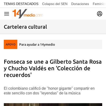
common.go-to-content
TEMAS DESTACADOS
Colapso del SEN
Donaciones
Feminici
Navegación
Cartelera cultural
Para ayudar a 14ymedio
APOYO
Fonseca se une a Gilberto Santa Rosa
y Chucho Valdés en 'Colección de
recuerdos'
El colombiano calificó de "honor gigante" compartir en
este sencillo con dos "leyendas" de la música