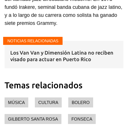
fundó Irakere, seminal banda cubana de jazz latino,
y a lo largo de su carrera como solista ha ganado
siete premios Grammy.
NOTICIAS RELACIONADAS
Los Van Van y Dimensión Latina no reciben
visado para actuar en Puerto Rico
Temas relacionados
Guardar como favorito
MÚSICA
CULTURA
BOLERO
Para poder guardar como favorito, primero has de
iniciar sesión con tu cuenta de 14ymedio.
GILBERTO SANTA ROSA
FONSECA