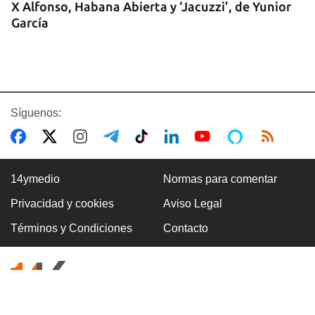
X Alfonso, Habana Abierta y ‘Jacuzzi’, de Yunior
García
Síguenos:
14ymedio
Normas para comentar
Privacidad y cookies
Aviso Legal
LIBROS DEL MES
Términos y Condiciones
Contacto
Julio pone a Lezama, Gloria Rolando y el
totalitarismo cubano en las librerías