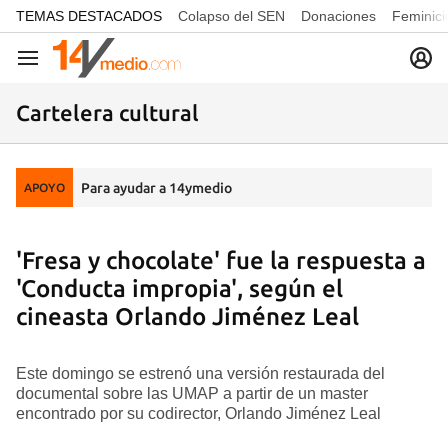
common.go-to-content
TEMAS DESTACADOS
Colapso del SEN
Donaciones
Feminici
Navegación
Cartelera cultural
Para ayudar a 14ymedio
APOYO
'Fresa y chocolate' fue la respuesta a
'Conducta impropia', según el
cineasta Orlando Jiménez Leal
Este domingo se estrenó una versión restaurada del
documental sobre las UMAP a partir de un master
encontrado por su codirector, Orlando Jiménez Leal