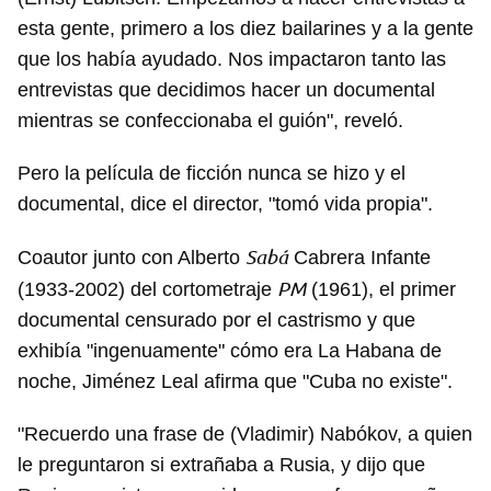
Para poder guardar como favorito, primero has de
esta gente, primero a los diez bailarines y a la gente
iniciar sesión con tu cuenta de 14ymedio.
que los había ayudado. Nos impactaron tanto las
entrevistas que decidimos hacer un documental
INICIAR SESIÓN
CANCELAR
mientras se confeccionaba el guión", reveló.
Pero la película de ficción nunca se hizo y el
documental, dice el director, "tomó vida propia".
Sabá
Coautor junto con Alberto
Cabrera Infante
PM
(1933-2002) del cortometraje
(1961), el primer
documental censurado por el castrismo y que
exhibía "ingenuamente" cómo era La Habana de
noche, Jiménez Leal afirma que "Cuba no existe".
"Recuerdo una frase de (Vladimir) Nabókov, a quien
le preguntaron si extrañaba a Rusia, y dijo que