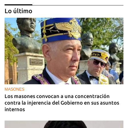
Lo último
MÚSICA
Un público enamorado de Celia Cruz desafía la
censura en un homenaje en La Habana
MASONES
Los masones convocan a una concentración
contra la injerencia del Gobierno en sus asuntos
internos