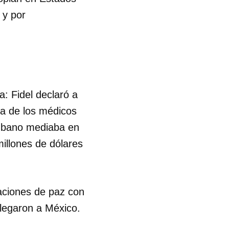
 y por
: Fidel declaró a
ba de los médicos
cubano mediaba en
millones de dólares
saciones de paz con
llegaron a México.
 tu