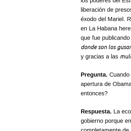
los poderes del Es
liberación de preso
éxodo del Mariel. 
en La Habana hered
que fue publicando 
donde son los gusa
mul
y gracias a las
Pregunta.
Cuando v
apertura de Obama
entonces?
Respuesta.
La eco
gobierno porque e
completamente de l