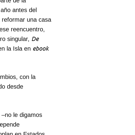
arte de la
 año antes del
a reformar una casa
ese reencuentro,
De
ro singular,
ebook
en la Isla en
mbios, con la
do desde
n –no le digamos
depende
soplan en Estados