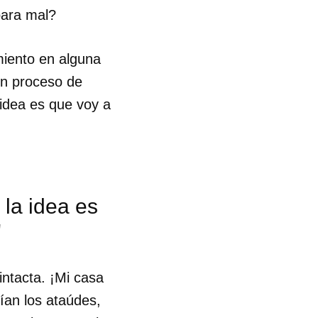
para mal?
R
miento en alguna
 un proceso de
a idea es que voy a
 la idea es
"
intacta. ¡Mi casa
ían los ataúdes,