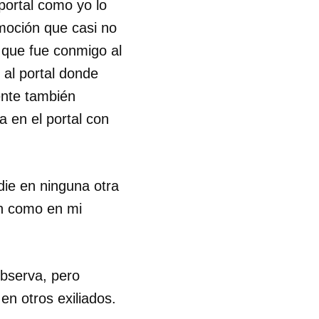
portal como yo lo
emoción que casi no
a que fue conmigo al
, al portal donde
ente también
a en el portal con
die en ninguna otra
an como en mi
observa, pero
en otros exiliados.