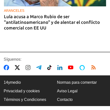
ARANCELES
Lula acusa a Marco Rubio de ser
"antilatinoamericano" y de alentar el conflicto
comercial con EE UU
Síguenos:
14ymedio
Normas para comentar
Privacidad y cookies
Aviso Legal
GASOLINA
Términos y Condiciones
Contacto
En la Vía Blanca surgen puestos de venta de