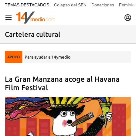
common.go-to-content
TEMAS DESTACADOS
Colapso del SEN
Donaciones
Feminici
Navegación
Cartelera cultural
Para ayudar a 14ymedio
APOYO
La Gran Manzana acoge al Havana
Film Festival