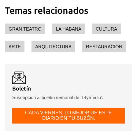
Guardar como favorito
Temas relacionados
Para poder guardar como favorito, primero has de
iniciar sesión con tu cuenta de 14ymedio.
GRAN TEATRO
LA HABANA
CULTURA
INICIAR SESIÓN
CANCELAR
ARTE
ARQUITECTURA
RESTAURACIÓN
Boletín
Suscripción al boletín semanal de ‘14ymedio’.
CADA VIERNES, LO MEJOR DE ESTE
DIARIO EN TU BUZÓN.