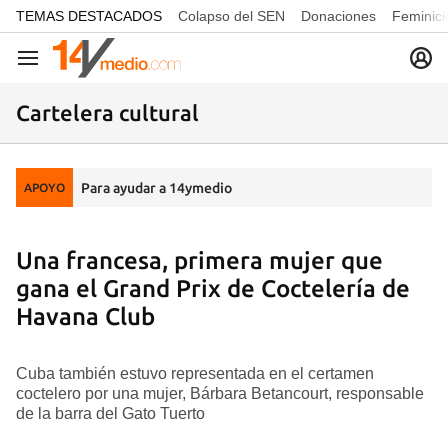
common.go-to-content
TEMAS DESTACADOS
Colapso del SEN
Donaciones
Feminici
Navegación
Cartelera cultural
Para ayudar a 14ymedio
APOYO
Una francesa, primera mujer que
gana el Grand Prix de Coctelería de
Havana Club
Cuba también estuvo representada en el certamen
coctelero por una mujer, Bárbara Betancourt, responsable
de la barra del Gato Tuerto