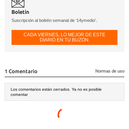
Boletín
Guardar como favorito
Suscripción al boletín semanal de ‘14ymedio’.
Para poder guardar como favorito, primero has de
CADA VIERNES, LO MEJOR DE ESTE
iniciar sesión con tu cuenta de 14ymedio.
DIARIO EN TU BUZÓN.
INICIAR SESIÓN
CANCELAR
1 Comentario
Normas de uso
Los comentarios están cerrados. Ya no es posible
comentar