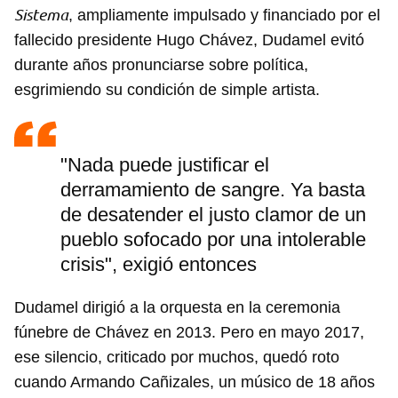
Sistema
, ampliamente impulsado y financiado por el
fallecido presidente Hugo Chávez, Dudamel evitó
durante años pronunciarse sobre política,
esgrimiendo su condición de simple artista.
"Nada puede justificar el
derramamiento de sangre. Ya basta
de desatender el justo clamor de un
pueblo sofocado por una intolerable
Guardar como favorito
crisis", exigió entonces
Para poder guardar como favorito, primero has de
iniciar sesión con tu cuenta de 14ymedio.
Dudamel dirigió a la orquesta en la ceremonia
fúnebre de Chávez en 2013. Pero en mayo 2017,
INICIAR SESIÓN
CANCELAR
ese silencio, criticado por muchos, quedó roto
cuando Armando Cañizales, un músico de 18 años