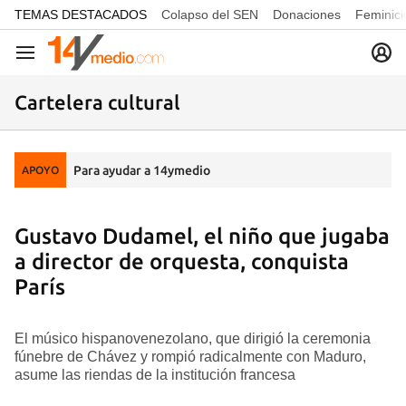
common.go-to-content
TEMAS DESTACADOS
Colapso del SEN
Donaciones
Feminici
Navegación
Cartelera cultural
Para ayudar a 14ymedio
APOYO
Gustavo Dudamel, el niño que jugaba
a director de orquesta, conquista
París
El músico hispanovenezolano, que dirigió la ceremonia
fúnebre de Chávez y rompió radicalmente con Maduro,
asume las riendas de la institución francesa