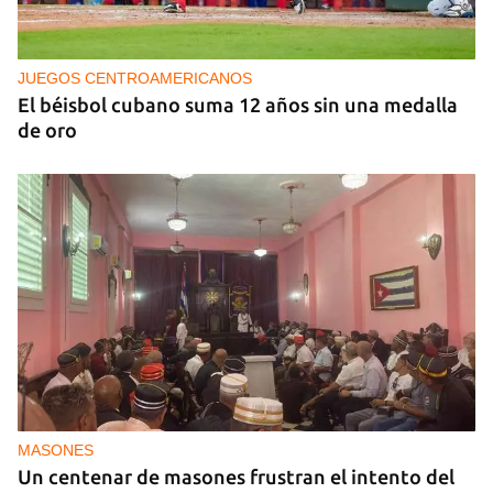
MÚSICA
Un público enamorado de Celia Cruz desafía la
censura en un homenaje en La Habana
JUEGOS CENTROAMERICANOS
El béisbol cubano suma 12 años sin una medalla
de oro
MASONES
Un centenar de masones frustran el intento del