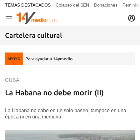
common.go-to-content
TEMAS DESTACADOS
Colapso del SEN
Donaciones
Feminici
Navegación
Cartelera cultural
Para ayudar a 14ymedio
APOYO
CUBA
La Habana no debe morir (II)
La Habana no cabe en un solo paseo, tampoco en una
época ni en una memoria