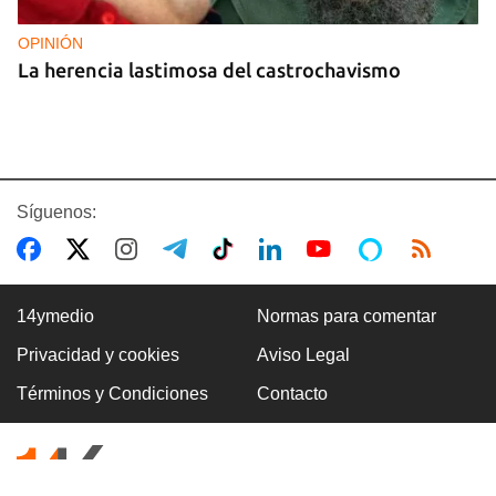
OPINIÓN
La herencia lastimosa del castrochavismo
Síguenos:
14ymedio
Normas para comentar
Privacidad y cookies
Aviso Legal
OPINIÓN
Términos y Condiciones
Contacto
¿Merece Cuba comunista una clasificación de
amenaza de inteligencia de prioridad 1?