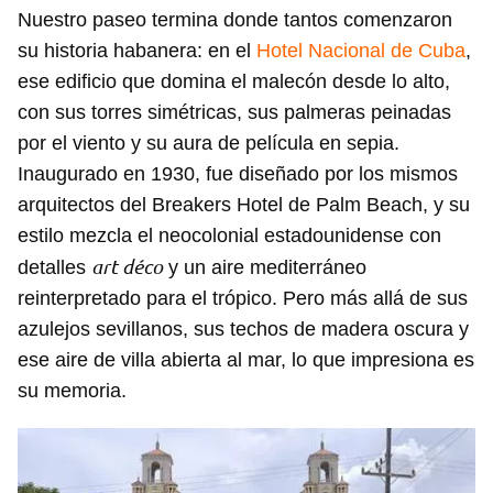
Nuestro paseo termina donde tantos comenzaron
su historia habanera: en el
Hotel Nacional de Cuba
,
ese edificio que domina el malecón desde lo alto,
con sus torres simétricas, sus palmeras peinadas
por el viento y su aura de película en sepia.
Inaugurado en 1930, fue diseñado por los mismos
arquitectos del Breakers Hotel de Palm Beach, y su
estilo mezcla el neocolonial estadounidense con
art déco
detalles
y un aire mediterráneo
reinterpretado para el trópico. Pero más allá de sus
azulejos sevillanos, sus techos de madera oscura y
ese aire de villa abierta al mar, lo que impresiona es
su memoria.
Guardar como favorito
Para poder guardar como favorito, primero has de
iniciar sesión con tu cuenta de 14ymedio.