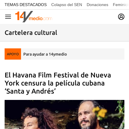
common.go-to-content
TEMAS DESTACADOS
Colapso del SEN
Donaciones
Feminici
Navegación
Cartelera cultural
Para ayudar a 14ymedio
APOYO
El Havana Film Festival de Nueva
York censura la película cubana
‘Santa y Andrés’