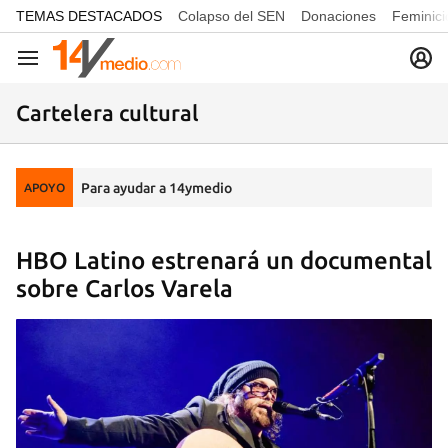
common.go-to-content
TEMAS DESTACADOS
Colapso del SEN
Donaciones
Feminici
Navegación
Cartelera cultural
Para ayudar a 14ymedio
APOYO
HBO Latino estrenará un documental
sobre Carlos Varela