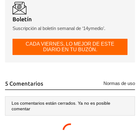
Boletín
Guardar como favorito
Suscripción al boletín semanal de ‘14ymedio’.
Para poder guardar como favorito, primero has de
iniciar sesión con tu cuenta de 14ymedio.
CADA VIERNES, LO MEJOR DE ESTE
DIARIO EN TU BUZÓN.
INICIAR SESIÓN
CANCELAR
5 Comentarios
Normas de uso
Los comentarios están cerrados. Ya no es posible
comentar