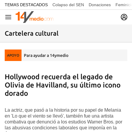
common.go-to-content
TEMAS DESTACADOS
Colapso del SEN
Donaciones
Feminici
Navegación
Cartelera cultural
Para ayudar a 14ymedio
APOYO
Hollywood recuerda el legado de
Olivia de Havilland, su último icono
dorado
La actriz, que pasó a la historia por su papel de Melania
en 'Lo que el viento se llevó', también fue una artista
combativa que denunció a los estudios Warner Bros. por
las abusivas condiciones laborales que imponía en la