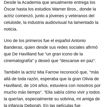
Desde la Academia que anualmente entrega los
Óscar hasta los estudios Warner Bros., donde la
actriz comenzó, junto a jóvenes y veteranos del
celuloide, la industria audiovisual ha lamentado la
noticia.
Uno de los primeros fue el español Antonio
Banderas, quien desde sus redes sociales afirmó
que De Havilland fue "un gran icono de la
cinematografía" y deseó que "descanse en paz".
También la actriz Mia Farrow reconoció que, "más
Guardar como favorito
allá de toda razón, esperaba que la gran Olivia de
Havilland, de 104 años, estuviera con nosotros por
Para poder guardar como favorito, primero has de
iniciar sesión con tu cuenta de 14ymedio.
mucho más tiempo". "Ella sabía cómo vivir y todos
la querían, especialmente su sobrina, mi amiga de
INICIAR SESIÓN
CANCELAR
la infancia Deborah. En las películas fue