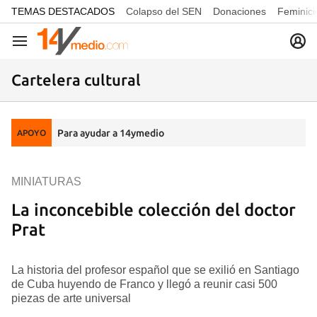
common.go-to-content
TEMAS DESTACADOS
Colapso del SEN
Donaciones
Feminici
Navegación
Cartelera cultural
Para ayudar a 14ymedio
APOYO
MINIATURAS
La inconcebible colección del doctor
Prat
La historia del profesor español que se exilió en Santiago
de Cuba huyendo de Franco y llegó a reunir casi 500
piezas de arte universal