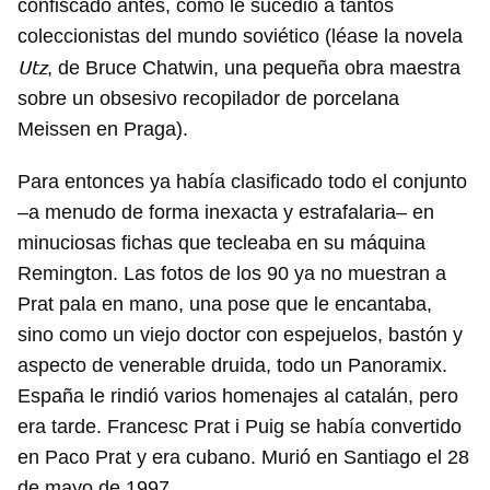
confiscado antes, como le sucedió a tantos
Para poder guardar como favorito, primero has de
coleccionistas del mundo soviético (léase la novela
iniciar sesión con tu cuenta de 14ymedio.
Utz
, de Bruce Chatwin, una pequeña obra maestra
sobre un obsesivo recopilador de porcelana
INICIAR SESIÓN
CANCELAR
Meissen en Praga).
Para entonces ya había clasificado todo el conjunto
–a menudo de forma inexacta y estrafalaria– en
minuciosas fichas que tecleaba en su máquina
Remington. Las fotos de los 90 ya no muestran a
Prat pala en mano, una pose que le encantaba,
sino como un viejo doctor con espejuelos, bastón y
aspecto de venerable druida, todo un Panoramix.
España le rindió varios homenajes al catalán, pero
era tarde. Francesc Prat i Puig se había convertido
en Paco Prat y era cubano. Murió en Santiago el 28
de mayo de 1997.