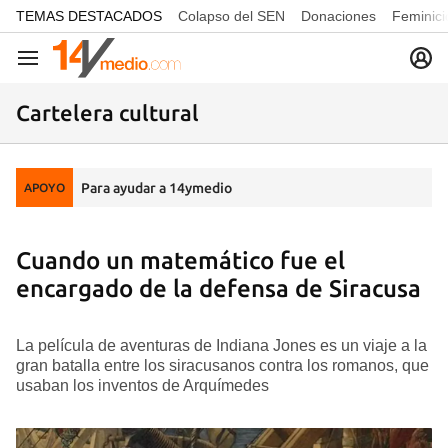
common.go-to-content
TEMAS DESTACADOS
Colapso del SEN
Donaciones
Feminici
Navegación
Cartelera cultural
Para ayudar a 14ymedio
APOYO
Cuando un matemático fue el
encargado de la defensa de Siracusa
La película de aventuras de Indiana Jones es un viaje a la
gran batalla entre los siracusanos contra los romanos, que
usaban los inventos de Arquímedes