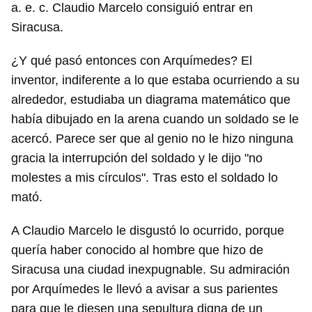
a. e. c. Claudio Marcelo consiguió entrar en
Siracusa.
¿Y qué pasó entonces con Arquímedes? El
inventor, indiferente a lo que estaba ocurriendo a su
alrededor, estudiaba un diagrama matemático que
había dibujado en la arena cuando un soldado se le
acercó. Parece ser que al genio no le hizo ninguna
Guardar como favorito
gracia la interrupción del soldado y le dijo "no
Para poder guardar como favorito, primero has de
molestes a mis círculos". Tras esto el soldado lo
iniciar sesión con tu cuenta de 14ymedio.
mató.
INICIAR SESIÓN
CANCELAR
A Claudio Marcelo le disgustó lo ocurrido, porque
quería haber conocido al hombre que hizo de
Siracusa una ciudad inexpugnable. Su admiración
por Arquímedes le llevó a avisar a sus parientes
para que le diesen una sepultura digna de un