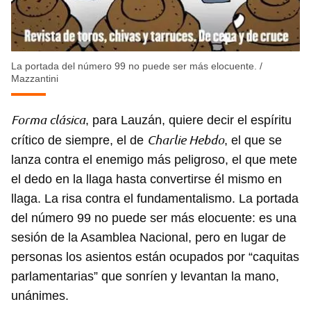
La portada del número 99 no puede ser más elocuente.
/
Mazzantini
Forma clásica
, para Lauzán, quiere decir el espíritu
Charlie Hebdo
crítico de siempre, el de
, el que se
lanza contra el enemigo más peligroso, el que mete
Guardar como favorito
el dedo en la llaga hasta convertirse él mismo en
Para poder guardar como favorito, primero has de
llaga. La risa contra el fundamentalismo. La portada
iniciar sesión con tu cuenta de 14ymedio.
del número 99 no puede ser más elocuente: es una
sesión de la Asamblea Nacional, pero en lugar de
INICIAR SESIÓN
CANCELAR
personas los asientos están ocupados por “caquitas
parlamentarias” que sonríen y levantan la mano,
unánimes.