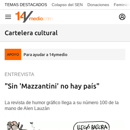
common.go-to-content
TEMAS DESTACADOS
Colapso del SEN
Donaciones
Feminici
Navegación
Cartelera cultural
Para ayudar a 14ymedio
APOYO
ENTREVISTA
"Sin 'Mazzantini' no hay país"
La revista de humor gráfico llega a su número 100 de la
mano de Alen Lauzán