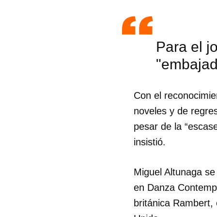
Para el j
"embajado
Con el reconocimien
noveles y de regres
pesar de la “escase
insistió.
Miguel Altunaga se 
Guar
en Danza Contempor
británica Rambert, 
Para
cuen