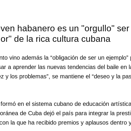
oven habanero es un "orgullo" se
r" de la rica cultura cubana
to vino además la “obligación de ser un ejemplo” p
ar a aprender las nuevas tendencias del baile en l
z y los problemas”, se mantiene el “deseo y la pasi
formó en el sistema cubano de educación artística,
dar como favorito
ánea de Cuba dejó el país para integrar la prest
con la que ha recibido premios y aplausos dentro y
 poder guardar como favorito, primero has de iniciar sesión con
ta de 14ymedio.