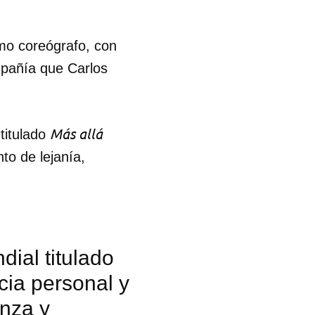
R
mo coreógrafo, con
mpañía que Carlos
Más allá
titulado
to de lejanía,
ial titulado
ncia personal y
anza y