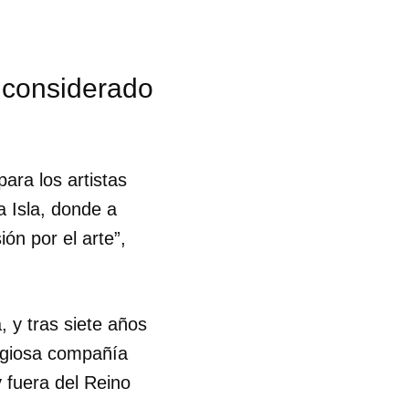
r considerado
ara los artistas
a Isla, donde a
ón por el arte”,
 y tras siete años
igiosa compañía
 fuera del Reino
 tu