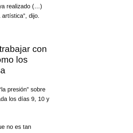
ya realizado (…)
tística”, dijo.
 trabajar con
omo los
ba
“la presión” sobre
da los días 9, 10 y
ue no es tan