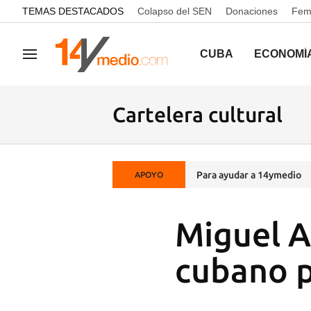
common.go-to-content
TEMAS DESTACADOS
Colapso del SEN
Donaciones
Femi
CUBA
ECONOMÍ
Navegación
Cartelera cultural
Para ayudar a 14ymedio
APOYO
Miguel A
cubano p