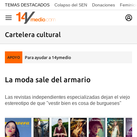
common.go-to-content
TEMAS DESTACADOS
Colapso del SEN
Donaciones
Feminici
Navegación
Cartelera cultural
Para ayudar a 14ymedio
APOYO
La moda sale del armario
Las revistas independientes especializadas dejan el viejo
estereotipo de que "vestir bien es cosa de burgueses"