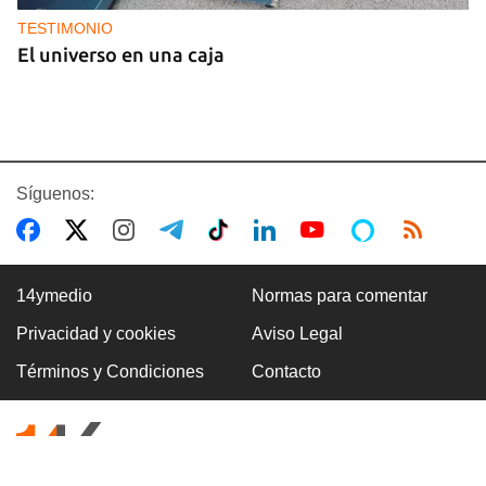
TESTIMONIO
El universo en una caja
Síguenos:
14ymedio
Normas para comentar
Privacidad y cookies
Aviso Legal
NICARAGUA
Términos y Condiciones
Contacto
EE UU propone a la OEA convocar a los
cancilleres para "tomar medidas" contra las
decisiones de Ortega