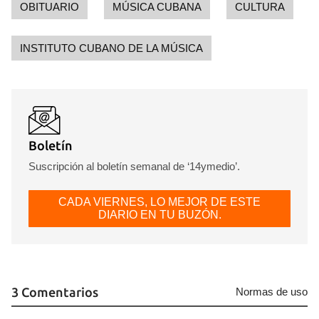
OBITUARIO
MÚSICA CUBANA
CULTURA
INSTITUTO CUBANO DE LA MÚSICA
Guardar como favorito
Para poder guardar como favorito, primero has de
iniciar sesión con tu cuenta de 14ymedio.
Boletín
Suscripción al boletín semanal de ‘14ymedio’.
INICIAR SESIÓN
CANCELAR
CADA VIERNES, LO MEJOR DE ESTE
DIARIO EN TU BUZÓN.
3 Comentarios
Normas de uso