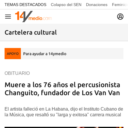
common.go-to-content
TEMAS DESTACADOS
Colapso del SEN
Donaciones
Feminici
Navegación
Cartelera cultural
Para ayudar a 14ymedio
APOYO
OBITUARIO
Muere a los 76 años el percusionista
Changuito, fundador de Los Van Van
El artista falleció en La Habana, dijo el Instituto Cubano de
la Música, que resaltó su "larga y exitosa" carrera musical