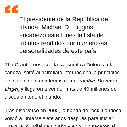
El presidente de la República de
Irlanda, Michael D. Higgins,
encabezó este lunes la lista de
tributos rendidos por numerosas
personalidades de este país
The Cranberries, con la carismática Dolores a la
cabeza, saltó al estrellato internacional a principios
Zombie
Dreams
de los noventa con temas como
,
o
Linger,
y llegaron a vender más de 40 millones de
Guardar como favorito
discos en todo el mundo.
Para poder guardar como favorito, primero has de
iniciar sesión con tu cuenta de 14ymedio.
Tras disolverse en 2002, la banda de rock irlandesa
volvió a juntarse siete años después para iniciar
INICIAR SESIÓN
CANCELAR
una gira mundial de un año y en 2012 sacaron al