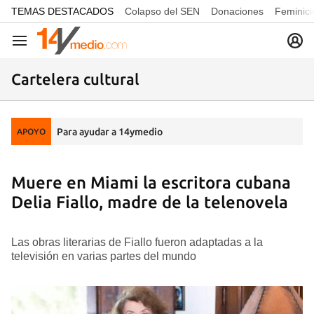
common.go-to-content
TEMAS DESTACADOS
Colapso del SEN
Donaciones
Feminici
Navegación
Cartelera cultural
Para ayudar a 14ymedio
APOYO
Muere en Miami la escritora cubana
Delia Fiallo, madre de la telenovela
Las obras literarias de Fiallo fueron adaptadas a la
televisión en varias partes del mundo