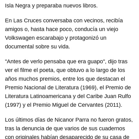
Isla Negra y preparaba nuevos libros.
En Las Cruces conversaba con vecinos, recibía
amigos o, hasta hace poco, conducía un viejo
Volkswagen escarabajo y protagonizó un
documental sobre su vida.
"Antes de verlo pensaba que era guapo", dijo tras
Guardar como favorito
ver el filme el poeta, que obtuvo a lo largo de los
Para poder guardar como favorito, primero has de
años muchos premios, entre los que destacan el
iniciar sesión con tu cuenta de 14ymedio.
Premio Nacional de Literatura (1969), el Premio de
Literatura Latinoamericana y del Caribe Juan Rulfo
INICIAR SESIÓN
CANCELAR
(1997) y el Premio Miguel de Cervantes (2011).
Los últimos días de Nicanor Parra no fueron gratos,
tras la denuncia de que varios de sus cuadernos
con originales habían desaparecido de su casa de