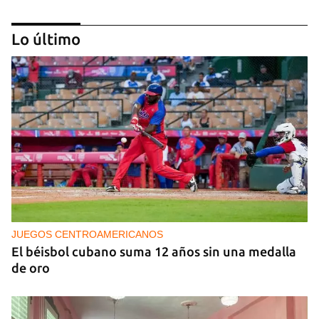
Lo último
MÚSICA
Un público enamorado de Celia Cruz desafía la
censura en un homenaje en La Habana
JUEGOS CENTROAMERICANOS
El béisbol cubano suma 12 años sin una medalla
de oro