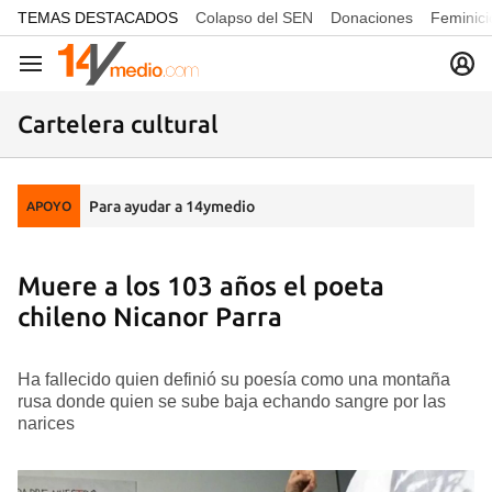
common.go-to-content
TEMAS DESTACADOS
Colapso del SEN
Donaciones
Feminici
Navegación
Cartelera cultural
Para ayudar a 14ymedio
APOYO
Muere a los 103 años el poeta
chileno Nicanor Parra
Ha fallecido quien definió su poesía como una montaña
rusa donde quien se sube baja echando sangre por las
narices