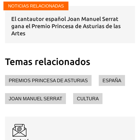
NOTICIAS RELACIONADAS
El cantautor español Joan Manuel Serrat
gana el Premio Princesa de Asturias de las
Artes
Temas relacionados
PREMIOS PRINCESA DE ASTURIAS
ESPAÑA
Guardar como favorito
Para poder guardar como favorito, primero has de
JOAN MANUEL SERRAT
CULTURA
iniciar sesión con tu cuenta de 14ymedio.
INICIAR SESIÓN
CANCELAR