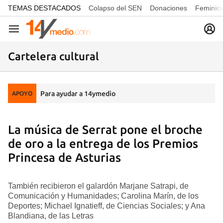
common.go-to-content
TEMAS DESTACADOS
Colapso del SEN
Donaciones
Feminici
Navegación
Cartelera cultural
Para ayudar a 14ymedio
APOYO
La música de Serrat pone el broche
de oro a la entrega de los Premios
Princesa de Asturias
También recibieron el galardón Marjane Satrapi, de
Comunicación y Humanidades; Carolina Marín, de los
Deportes; Michael Ignatieff, de Ciencias Sociales; y Ana
Blandiana, de las Letras