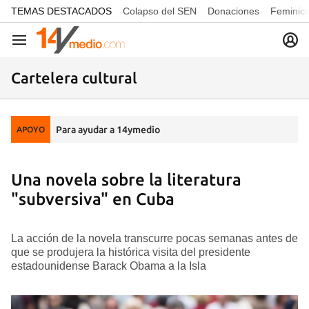
common.go-to-content
TEMAS DESTACADOS
Colapso del SEN
Donaciones
Feminici
Navegación
Cartelera cultural
Para ayudar a 14ymedio
APOYO
Una novela sobre la literatura
"subversiva" en Cuba
La acción de la novela transcurre pocas semanas antes de
que se produjera la histórica visita del presidente
estadounidense Barack Obama a la Isla