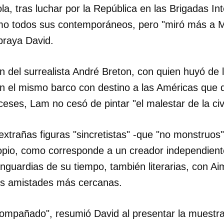
la, tras luchar por la República en las Brigadas In
omo todos sus contemporáneos, pero "miró más a M
ubraya David.
 del surrealista André Breton, con quien huyó de
 el mismo barco con destino a las Américas que d
ceses, Lam no cesó de pintar "el malestar de la civi
xtrañas figuras "sincretistas" -que "no monstruos
propio, como corresponde a un creador independien
nguardias de su tiempo, también literarias, con Ai
us amistades más cercanas.
dar como favorito
 poder guardar como favorito, primero has de iniciar sesión con
acompañado", resumió David al presentar la muestr
ta de 14ymedio.