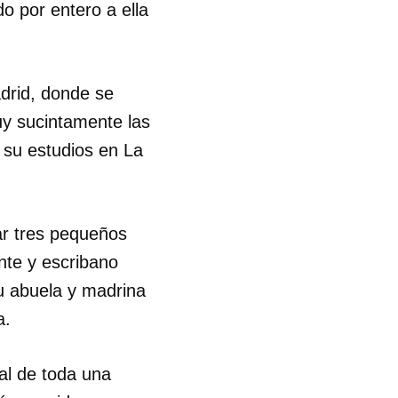
o por entero a ella
R
drid, donde se
uy sucintamente las
 su estudios en La
ar tres pequeños
nte y escribano
u abuela y madrina
a.
al de toda una