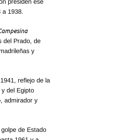
ión presiden ese
3 a 1938.
Campesina
s del Prado, de
madrileñas y
1941, reflejo de la
 y del Egipto
o, admirador y
l golpe de Estado
 hasta 1961 y a