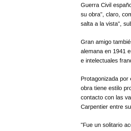
Guerra Civil españo
su obra", claro, c
salta a la vista", s
Gran amigo también
alemana en 1941 en
e intelectuales fran
Protagonizada por e
obra tiene estilo 
contacto con las va
Carpentier entre s
Guar
Para
"Fue un solitario 
cuen