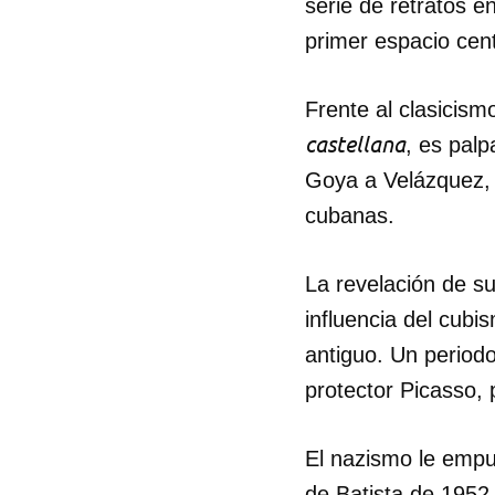
serie de retratos e
primer espacio cent
Frente al clasicis
castellana
, es pal
Goya a Velázquez, 
cubanas.
La revelación de su 
influencia del cubis
antiguo. Un periodo
protector Picasso,
El nazismo le empu
de Batista de 1952,