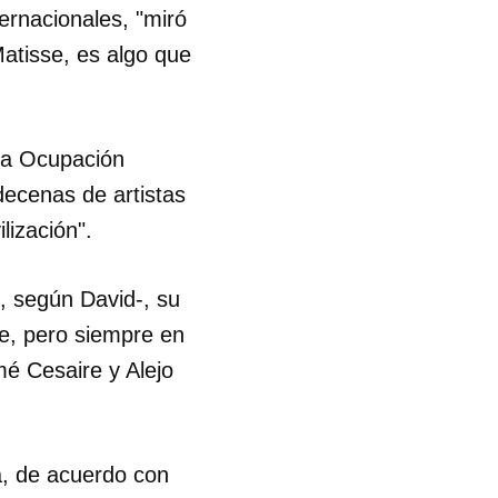
ternacionales, "miró
atisse, es algo que
 la Ocupación
ecenas de artistas
lización".
", según David-, su
te, pero siempre en
mé Cesaire y Alejo
 tu
a, de acuerdo con