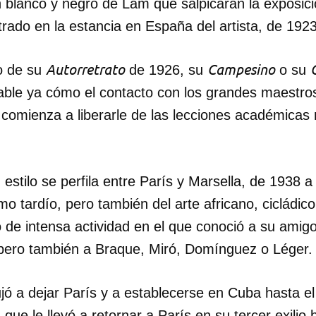
n blanco y negro de Lam que salpicarán la exposic
rado en la estancia en España del artista, de 192
Autorretrato
Campesino
mo de su
de 1926, su
o su
pable ya cómo el contacto con los grandes maestro
comienza a liberarle de las lecciones académicas 
estilo se perfila entre París y Marsella, de 1938 a 
mo tardío, pero también del arte africano, cicládico
 de intensa actividad en el que conoció a su amig
 pero también a Braque, Miró, Domínguez o Léger.
jó a dejar París y a establecerse en Cuba hasta e
 que le llevó a retornar a París en su tercer exilio