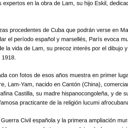
 expertos en la obra de Lam, su hijo Eskil, dedicad
INICIAR SESIÓN
CANCELA
ezas procedentes de Cuba que podrán verse en Ma
ular el período español y marsellés, París evoca m
 la vida de Lam, su precoz interés por el dibujo y
e 1918.
alada con fotos de esos años muestra en primer lug
dre, Lam-Yam, nacido en Cantón (China), comercia
rafina Castilla, su madre hispanocongoleña, y de s
amosa practicante de la religión lucumi afrocuban
 Guerra Civil española y la primera ampliación mur