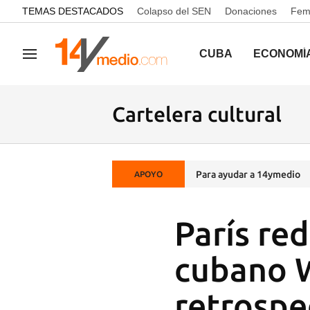
common.go-to-content
TEMAS DESTACADOS
Colapso del SEN
Donaciones
Femi
CUBA
ECONOMÍ
Navegación
Cartelera cultural
Para ayudar a 14ymedio
APOYO
París red
cubano 
retrospe