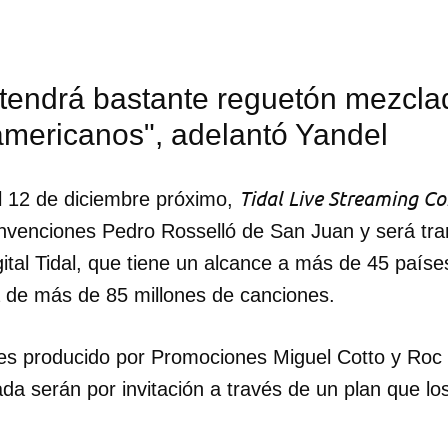
 tendrá bastante reguetón mezcla
americanos", adelantó Yandel
Tidal Live Streaming Co
l 12 de diciembre próximo,
nvenciones Pedro Rosselló de San Juan y será tra
gital Tidal, que tiene un alcance a más de 45 paíse
 de más de 85 millones de canciones.
es producido por Promociones Miguel Cotto y Roc 
dar como favorito
ada serán por invitación a través de un plan que l
 poder guardar como favorito, primero has de iniciar sesión con
ta de 14ymedio.