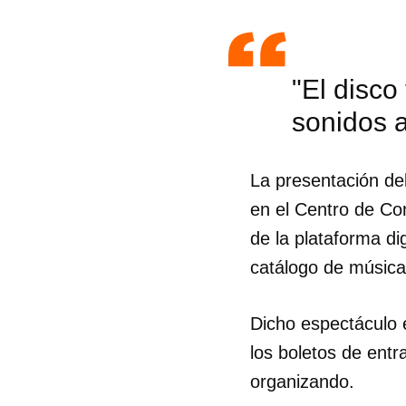
"El disco
sonidos 
La presentación de
en el Centro de Co
de la plataforma di
catálogo de música
Dicho espectáculo 
Guar
los boletos de entr
Para
organizando.
cuen