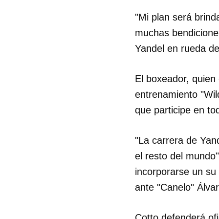
"Mi plan será brin
muchas bendiciones
Yandel en rueda d
El boxeador, quien
entrenamiento "Wild
que participe en to
"La carrera de Yand
el resto del mundo
incorporarse un su
ante "Canelo" Álvar
Cotto defenderá of