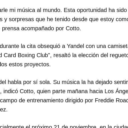
darle mi música al mundo. Esta oportunidad ha sido
INICIAR SESIÓN
CANCELA
 y sorpresas que he tenido desde que estoy como s
e prensa acompañado por Cotto.
 durante la cita obsequió a Yandel con una camise
 Card Boxing Club", resaltó la elección del reguet
dos estos proyectos.
el habla por sí sola. Su música la ha dejado senti
", indicó Cotto, quien parte mañana hacia Los Áng
 campo de entrenamiento dirigido por Freddie Ro
ez.
icialmente el próximo 21 de noviembre, en la ciud