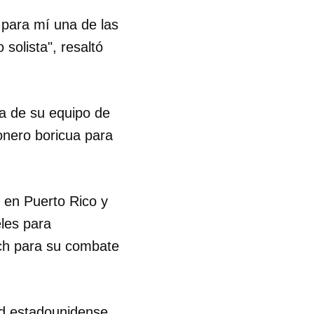
 para mí una de las
R
olista", resaltó
ta de su equipo de
onero boricua para
r en Puerto Rico y
eles para
ach para su combate
ad estadounidense