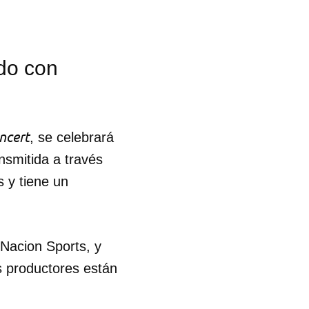
do con
ncert
, se celebrará
nsmitida a través
s y tiene un
Nacion Sports, y
os productores están
 tu