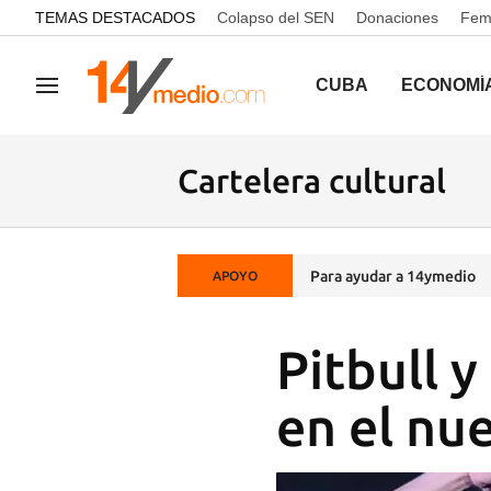
common.go-to-content
TEMAS DESTACADOS
Colapso del SEN
Donaciones
Femi
CUBA
ECONOMÍ
Navegación
Cartelera cultural
Para ayudar a 14ymedio
APOYO
Pitbull 
en el nu