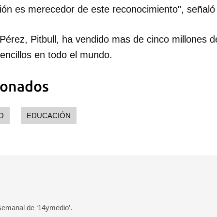
ión es merecedor de este reconocimiento", señaló
dar como favorito
 poder guardar como favorito, primero has de iniciar sesión con
Pérez, Pitbull, ha vendido mas de cinco millones 
ta de 14ymedio.
encillos en todo el mundo.
INICIAR SESIÓN
CANCELA
ionados
O
EDUCACIÓN
 semanal de ‘14ymedio’.