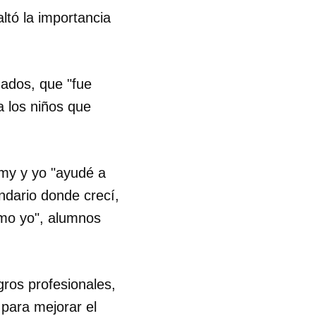
ltó la importancia
nados, que "fue
a los niños que
emy y yo "ayudé a
dario donde crecí,
omo yo", alumnos
gros profesionales,
para mejorar el