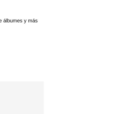
 tu
de álbumes y más
R