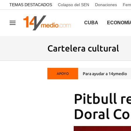
common.go-to-content
TEMAS DESTACADOS
Colapso del SEN
Donaciones
Femi
CUBA
ECONOMÍ
Navegación
Cartelera cultural
Para ayudar a 14ymedio
APOYO
Pitbull r
Doral Co