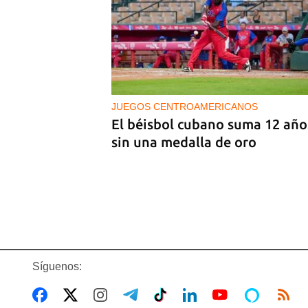
MÚSICA
Un público enamorado de Celi
Cruz desafía la censura en un
homenaje en La Habana
JUEGOS CENTROAMERICANOS
El béisbol cubano suma 12 año
sin una medalla de oro
Síguenos: