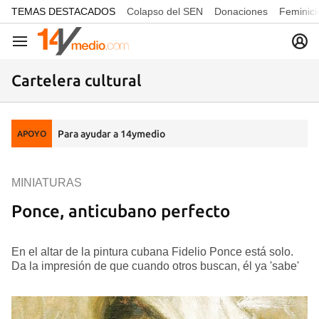
common.go-to-content
TEMAS DESTACADOS
Colapso del SEN
Donaciones
Feminici
Navegación
Cartelera cultural
Para ayudar a 14ymedio
APOYO
MINIATURAS
Ponce, anticubano perfecto
En el altar de la pintura cubana Fidelio Ponce está solo.
Da la impresión de que cuando otros buscan, él ya 'sabe'