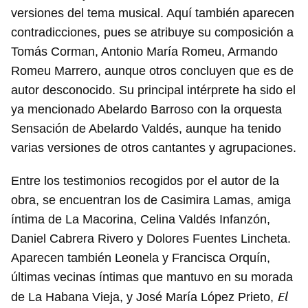
versiones del tema musical. Aquí también aparecen
Para poder guardar como favorito, primero has de
contradicciones, pues se atribuye su composición a
iniciar sesión con tu cuenta de 14ymedio.
Tomás Corman, Antonio María Romeu, Armando
INICIAR SESIÓN
CANCELAR
Romeu Marrero, aunque otros concluyen que es de
autor desconocido. Su principal intérprete ha sido el
ya mencionado Abelardo Barroso con la orquesta
Sensación de Abelardo Valdés, aunque ha tenido
varias versiones de otros cantantes y agrupaciones.
Entre los testimonios recogidos por el autor de la
obra, se encuentran los de Casimira Lamas, amiga
íntima de La Macorina, Celina Valdés Infanzón,
Daniel Cabrera Rivero y Dolores Fuentes Lincheta.
Aparecen también Leonela y Francisca Orquín,
últimas vecinas íntimas que mantuvo en su morada
El
de La Habana Vieja, y José María López Prieto,