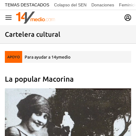
common.go-to-content
TEMAS DESTACADOS
Colapso del SEN
Donaciones
Feminici
Navegación
Cartelera cultural
Para ayudar a 14ymedio
APOYO
La popular Macorina