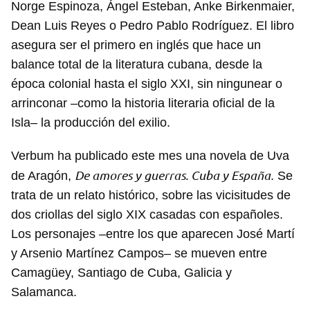
Norge Espinoza, Ángel Esteban, Anke Birkenmaier,
Dean Luis Reyes o Pedro Pablo Rodríguez. El libro
asegura ser el primero en inglés que hace un
balance total de la literatura cubana, desde la
época colonial hasta el siglo XXI, sin ningunear o
arrinconar –como la historia literaria oficial de la
Isla– la producción del exilio.
Verbum ha publicado este mes una novela de Uva
De amores y guerras. Cuba y España
de Aragón,
. Se
trata de un relato histórico, sobre las vicisitudes de
dos criollas del siglo XIX casadas con españoles.
Los personajes –entre los que aparecen José Martí
Guardar como favorito
y Arsenio Martínez Campos– se mueven entre
Camagüey, Santiago de Cuba, Galicia y
Para poder guardar como favorito, primero has de
iniciar sesión con tu cuenta de 14ymedio.
Salamanca.