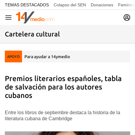
common.go-to-content
TEMAS DESTACADOS
Colapso del SEN
Donaciones
Feminici
Navegación
Cartelera cultural
Para ayudar a 14ymedio
APOYO
Premios literarios españoles, tabla
de salvación para los autores
cubanos
Entre los libros de septiembre destaca la historia de la
literatura cubana de Cambridge