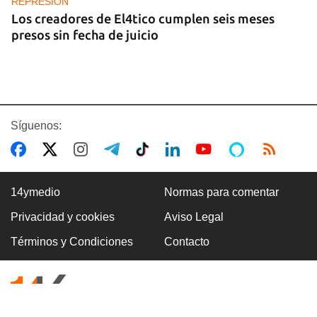
REPRESIÓN
Los creadores de El4tico cumplen seis meses
presos sin fecha de juicio
Síguenos:
14ymedio
Normas para comentar
Privacidad y cookies
Aviso Legal
BANCARIZACIÓN
Términos y Condiciones
Contacto
La ausencia de un mercado de divisas operativo
explica la escasez de efectivo en moneda
nacional