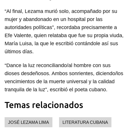
“Al final, Lezama murió solo, acompañado por su
mujer y abandonado en un hospital por las
autoridades políticas”, recordaba precisamente a
Efe Valente, quien relataba que fue su propia viuda,
Guardar como favorito
María Luisa, la que le escribió contándole así sus
últimos días.
Para poder guardar como favorito, primero has de
iniciar sesión con tu cuenta de 14ymedio.
“Dance la luz reconciliando/al hombre con sus
INICIAR SESIÓN
CANCELAR
dioses desdeñosos. Ambos sonrientes, diciendo/los
vencimientos de la muerte universal y la calidad
tranquila de la luz”, escribió el poeta cubano.
Temas relacionados
JOSÉ LEZAMA LIMA
LITERATURA CUBANA