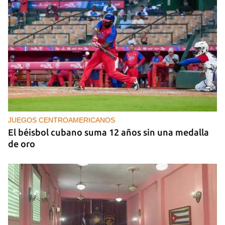
MÚSICA
Un público enamorado de Celia Cruz desafía la
censura en un homenaje en La Habana
JUEGOS CENTROAMERICANOS
El béisbol cubano suma 12 años sin una medalla
de oro