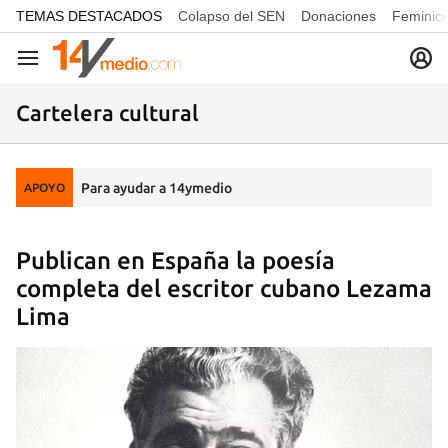
common.go-to-content
TEMAS DESTACADOS
Colapso del SEN
Donaciones
Feminici
Navegación
Cartelera cultural
Para ayudar a 14ymedio
APOYO
Publican en España la poesía
completa del escritor cubano Lezama
Lima