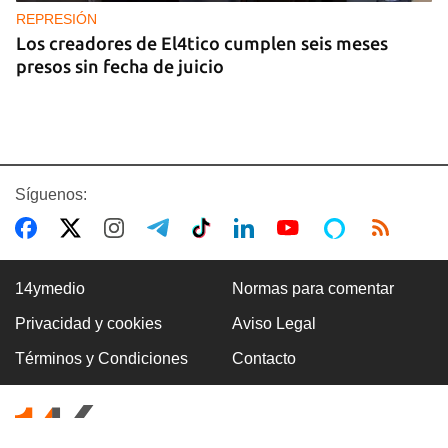
REPRESIÓN
Los creadores de El4tico cumplen seis meses
presos sin fecha de juicio
Síguenos:
14ymedio
Normas para comentar
Privacidad y cookies
Aviso Legal
BANCARIZACIÓN
Términos y Condiciones
Contacto
La ausencia de un mercado de divisas operativo
explica la escasez de efectivo en moneda
nacional