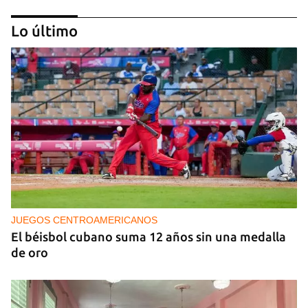
Lo último
MÚSICA
Un público enamorado de Celia Cruz desafía la
censura en un homenaje en La Habana
JUEGOS CENTROAMERICANOS
El béisbol cubano suma 12 años sin una medalla
de oro