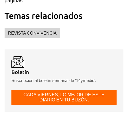
Para poder guardar como favorito, primero has de
páginas.
iniciar sesión con tu cuenta de 14ymedio.
Temas relacionados
INICIAR SESIÓN
CANCELAR
REVISTA CONVIVENCIA
Boletín
Suscripción al boletín semanal de ‘14ymedio’.
CADA VIERNES, LO MEJOR DE ESTE
DIARIO EN TU BUZÓN.