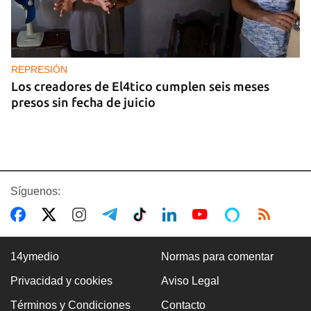
REPRESIÓN
Los creadores de El4tico cumplen seis meses
presos sin fecha de juicio
Síguenos:
14ymedio
Normas para comentar
Privacidad y cookies
Aviso Legal
BANCARIZACIÓN
Términos y Condiciones
Contacto