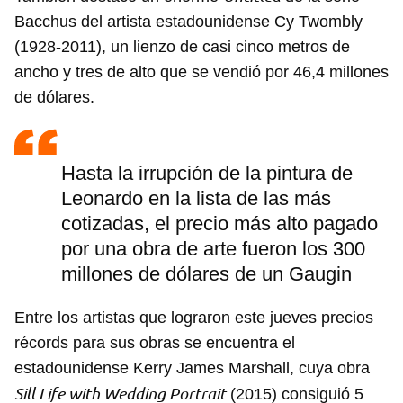
Bacchus del artista estadounidense Cy Twombly
Para poder guardar como favorito, primero has de
iniciar sesión con tu cuenta de 14ymedio.
(1928-2011), un lienzo de casi cinco metros de
ancho y tres de alto que se vendió por 46,4 millones
INICIAR SESIÓN
CANCELAR
de dólares.
Hasta la irrupción de la pintura de
Leonardo en la lista de las más
cotizadas, el precio más alto pagado
por una obra de arte fueron los 300
millones de dólares de un Gaugin
Entre los artistas que lograron este jueves precios
récords para sus obras se encuentra el
estadounidense Kerry James Marshall, cuya obra
Sill Life with Wedding Portrait
(2015) consiguió 5