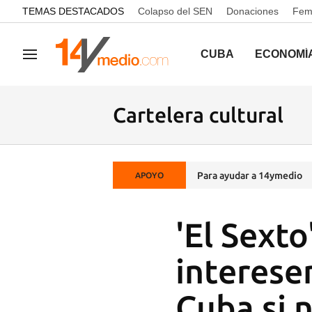
common.go-to-content
TEMAS DESTACADOS
Colapso del SEN
Donaciones
Femi
CUBA
ECONOMÍ
Navegación
Cartelera cultural
Para ayudar a 14ymedio
APOYO
'El Sext
interese
Cuba si 