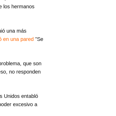
de los hermanos
R
guió una más
ió en una pared
"Se
 problema, que son
ceso, no responden
os Unidos entabló
 poder excesivo a