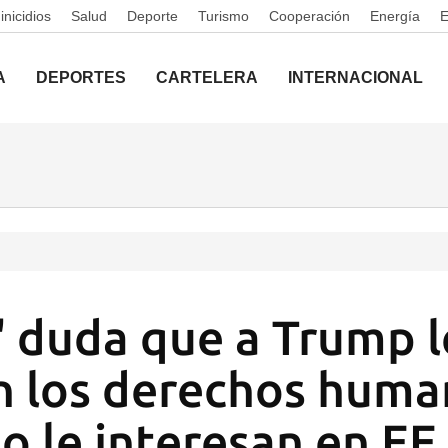
nicidios
Salud
Deporte
Turismo
Cooperación
Energía
A
DEPORTES
CARTELERA
INTERNACIONAL
o' duda que a Trump l
n los derechos huma
no le interesan en E