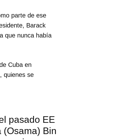
como parte de ese
residente, Barack
osa que nunca había
 de Cuba en
, quienes se
n el pasado EE
a (Osama) Bin