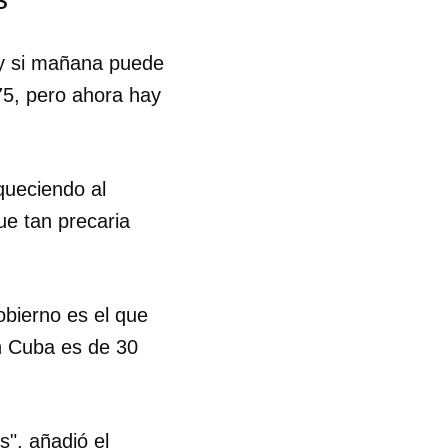
oy si mañana puede
 75, pero ahora hay
queciendo al
ue tan precaria
obierno es el que
en Cuba es de 30
 tu
", añadió el