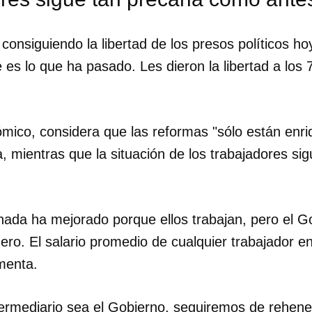
onsiguiendo la libertad de los presos políticos h
 es lo que ha pasado. Les dieron la libertad a los
ómico, considera que las reformas "sólo están enri
 mientras que la situación de los trabajadores sig
nada ha mejorado porque ellos trabajan, pero el G
ero. El salario promedio de cualquier trabajador 
menta.
dar como favorito
 poder guardar como favorito, primero has de iniciar sesión con
ta de 14ymedio.
termediario sea el Gobierno, seguiremos de rehenes