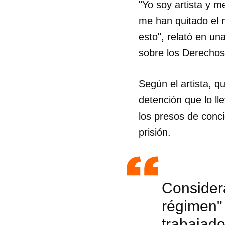
"Yo soy artista y 
me han quitado el m
esto", relató en un
sobre los Derecho
Según el artista, q
detención que lo ll
los presos de conc
prisión.
Considera
régimen" 
trabajado