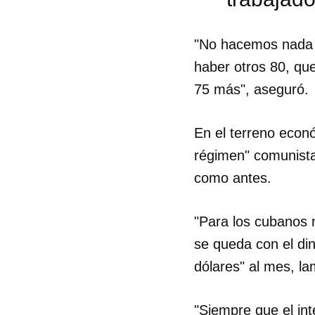
"No hacemos nada c
haber otros 80, que
75 más", aseguró.
En el terreno econ
régimen" comunista,
como antes.
"Para los cubanos 
se queda con el din
dólares" al mes, la
Guar
Para
cuen
"Siempre que el in