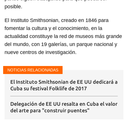
posible.
El Instituto Smithsonian, creado en 1846 para
fomentar la cultura y el conocimiento, en la
actualidad constituye la red de museos más grande
del mundo, con 19 galerías, un parque nacional y
nueve centros de investigación.
Guardar como favorito
Para poder guardar como favorito, primero has de
iniciar sesión con tu cuenta de 14ymedio.
NOTICIAS RELACIONADAS
El Instituto Smithsonian de EE UU dedicará a
INICIAR SESIÓN
CANCELAR
Cuba su festival Folklife de 2017
Delegación de EE UU resalta en Cuba el valor
del arte para "construir puentes"