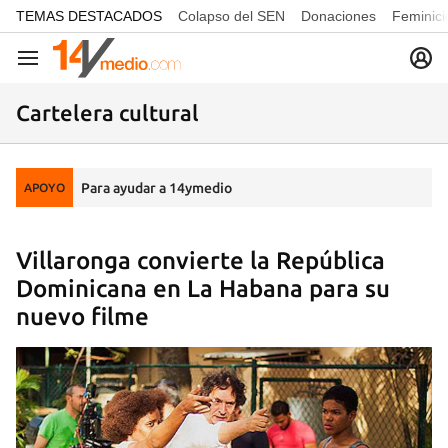
common.go-to-content
TEMAS DESTACADOS
Colapso del SEN
Donaciones
Feminici
Navegación
Cartelera cultural
Para ayudar a 14ymedio
APOYO
Villaronga convierte la República
Dominicana en La Habana para su
nuevo filme