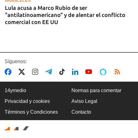
ARANCELES
Lula acusa a Marco Rubio de ser
"antilatinoamericano" y de alentar el conflicto
comercial con EE UU
Síguenos:
14ymedio
Normas para comentar
Privacidad y cookies
Aviso Legal
GASOLINA
Términos y Condiciones
Contacto
En la Vía Blanca surgen puestos de venta de
gasolina en botellas de un litro