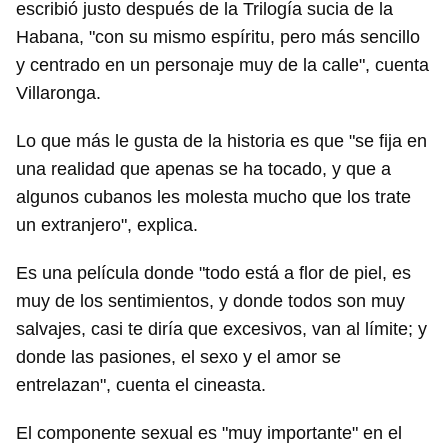
escribió justo después de la Trilogía sucia de la
Habana, "con su mismo espíritu, pero más sencillo
y centrado en un personaje muy de la calle", cuenta
Villaronga.
Lo que más le gusta de la historia es que "se fija en
Guardar como favorito
una realidad que apenas se ha tocado, y que a
Para poder guardar como favorito, primero has de
algunos cubanos les molesta mucho que los trate
iniciar sesión con tu cuenta de 14ymedio.
un extranjero", explica.
INICIAR SESIÓN
CANCELAR
Es una película donde "todo está a flor de piel, es
muy de los sentimientos, y donde todos son muy
salvajes, casi te diría que excesivos, van al límite; y
donde las pasiones, el sexo y el amor se
entrelazan", cuenta el cineasta.
El componente sexual es "muy importante" en el