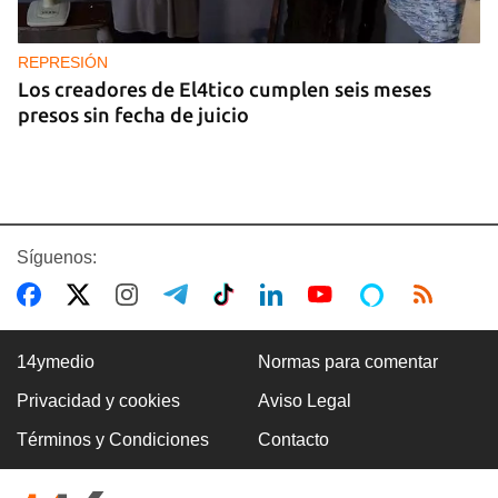
REPRESIÓN
Los creadores de El4tico cumplen seis meses
presos sin fecha de juicio
Síguenos:
14ymedio
Normas para comentar
Privacidad y cookies
Aviso Legal
BANCARIZACIÓN
Términos y Condiciones
Contacto
La ausencia de un mercado de divisas operativo
explica la escasez de efectivo en moneda